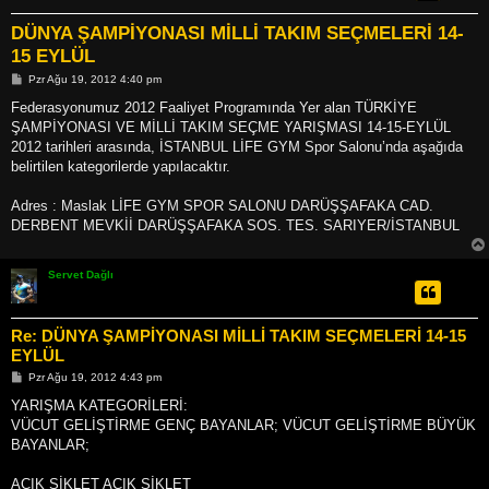
DÜNYA ŞAMPİYONASI MİLLİ TAKIM SEÇMELERİ 14-
15 EYLÜL
M
Pzr Ağu 19, 2012 4:40 pm
e
s
Federasyonumuz 2012 Faaliyet Programında Yer alan TÜRKİYE
a
ŞAMPİYONASI VE MİLLİ TAKIM SEÇME YARIŞMASI 14-15-EYLÜL
j
2012 tarihleri arasında, İSTANBUL LİFE GYM Spor Salonu’nda aşağıda
belirtilen kategorilerde yapılacaktır.
Adres : Maslak LİFE GYM SPOR SALONU DARÜŞŞAFAKA CAD.
DERBENT MEVKİİ DARÜŞŞAFAKA SOS. TES. SARIYER/İSTANBUL
Servet Dağlı
Re: DÜNYA ŞAMPİYONASI MİLLİ TAKIM SEÇMELERİ 14-15
EYLÜL
M
Pzr Ağu 19, 2012 4:43 pm
e
s
YARIŞMA KATEGORİLERİ:
a
VÜCUT GELİŞTİRME GENÇ BAYANLAR; VÜCUT GELİŞTİRME BÜYÜK
j
BAYANLAR;
AÇIK SİKLET AÇIK SİKLET