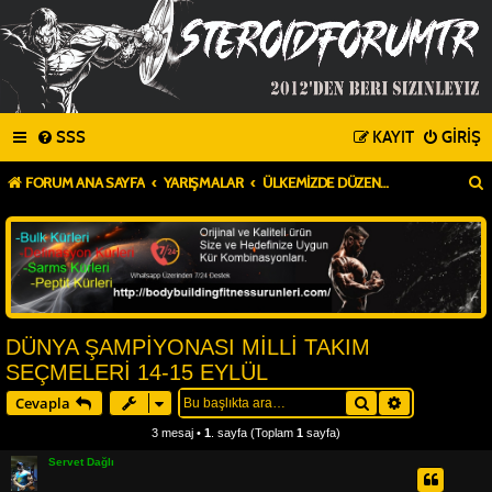
SSS
KAYIT
GIRIŞ
FORUM ANA SAYFA
YARIŞMALAR
ÜLKEMIZDE DÜZENLENEN MÜSABAKALAR
DÜNYA ŞAMPİYONASI MİLLİ TAKIM
SEÇMELERİ 14-15 EYLÜL
Ara
Gelişmiş ar
Cevapla
3 mesaj •
1
. sayfa (Toplam
1
sayfa)
Servet Dağlı