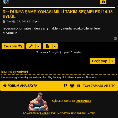
Re: DÜNYA ŞAMPİYONASI MİLLİ TAKIM SEÇMELERİ 14-15
EYLÜL
M
Pzt Ağu 27, 2012 9:10 pm
e
s
federasyonun sitesinden yarış naklen yayınlanacak,ilgilenenlere
a
duyurulur..
j
Cevapla
3 mesaj •
1
. sayfa (Toplam
1
sayfa)
Geçiş yap
KIMLER ÇEVRIMIÇI
Bu forumu görüntüleyen kullanıcılar: Hiç bir kayıtlı kullanıcı yok ve 0 misafir
FORUM ANA SAYFA
TÜM ZAMANLAR
UTC
AÇIEEED! STYLE BY
IAN BRADLEY
POWERED BY
PHPBB
® FORUM SOFTWARE © PHPBB LIMITED