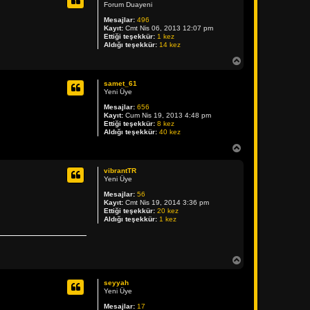
a
Forum Duayeni
d
Mesajlar:
496
ö
Kayıt:
Cmt Nis 06, 2013 12:07 pm
n
Ettiği teşekkür:
1 kez
Aldığı teşekkür:
14 kez
B
a
ş
samet_61
a
Yeni Üye
d
Mesajlar:
656
ö
Kayıt:
Cum Nis 19, 2013 4:48 pm
n
Ettiği teşekkür:
8 kez
Aldığı teşekkür:
40 kez
B
a
ş
vibrantTR
a
Yeni Üye
d
Mesajlar:
56
ö
Kayıt:
Cmt Nis 19, 2014 3:36 pm
n
Ettiği teşekkür:
20 kez
Aldığı teşekkür:
1 kez
B
a
ş
seyyah
a
Yeni Üye
d
Mesajlar:
17
ö