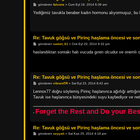
M
gönderen
falcone
»
Cum Eyl 19, 2014 6:39 am
e
s
Yediğimiz tavukla beraber kadın hormonu alıyormuşuz, bu 
a
j
Re: Tavuk göğsü ve Pirinç haşlama öncesi ve sonr
M
gönderen
samet_61
»
Cmt Eyl 20, 2014 9:32 pm
e
s
haslandıktan sonrakı halı vucuda gıren olcudur ve onemlı o
a
j
Re: Tavuk göğsü ve Pirinç haşlama öncesi ve sonr
M
gönderen
vibrantTR
»
Sal Eyl 23, 2014 8:42 am
e
s
Lennox77 doğru söylemiş.Pirinç haşlanınca ağırlığı arttığın
a
Tavuk ise haşlanınca bünyesindeki suyu kaybediyor ve net 
j
Forget the Rest and Do your Be
-
Re: Tavuk göğsü ve Pirinç haşlama öncesi ve sonr
M
gönderen
seyyah
»
Sal Kas 25, 2014 4:18 pm
e