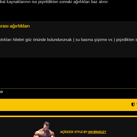
t kaynaklarının ise pişirildikten sonraki ağırlıkları baz alınır.
sı ağırlıkları
tıkları hileleri göz önünde bulundurursak ( su basma şişirme vs ) pişirdikten 
fir
AÇIEEED! STYLE BY
IAN BRADLEY