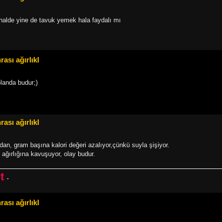
halde yine de tavuk yemek hala faydalı mı
ası ağırlıkl
landa budur;)
ası ağırlıkl
dan, gram başına kalori değeri azalıyor,çünkü suyla şişiyor.
ağırlığına kavuşuyor, olay budur.
st
-
ası ağırlıkl