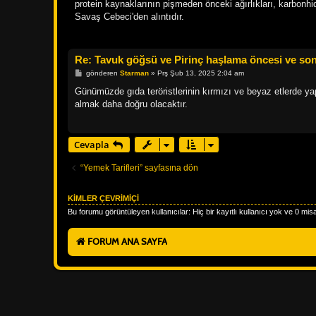
s
protein kaynaklarının pişmeden önceki ağırlıkları, karbonhidra
a
Savaş Cebeci'den alıntıdır.
j
Re: Tavuk göğsü ve Pirinç haşlama öncesi ve sonra
M
gönderen
Starman
»
Prş Şub 13, 2025 2:04 am
e
s
Günümüzde gıda teröristlerinin kırmızı ve beyaz etlerde yap
a
almak daha doğru olacaktır.
j
Cevapla
“Yemek Tarifleri” sayfasına dön
KIMLER ÇEVRIMIÇI
Bu forumu görüntüleyen kullanıcılar: Hiç bir kayıtlı kullanıcı yok ve 0 misa
FORUM ANA SAYFA