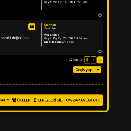
Kayıt:
Pzr Eyl 14, 2014 7:22 pm
n
B
a
ş
Starman
a
Yeni Üye
d
Mesajlar:
5
ö
sonraki değeri baz
Kayıt:
Prş Eyl 26, 2024 9:07 am
n
Ettiği teşekkür:
1 kez
B
a
1
2
ş
Önceki
17 mesaj
a
d
Geçiş yap
ö
n
TAKIM
ÜYELER
ÇEREZLERI SIL
TÜM ZAMANLAR
UTC