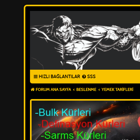
HIZLI BAĞLANTILAR
SSS
FORUM ANA SAYFA
BESLENME
YEMEK TARIFLERI