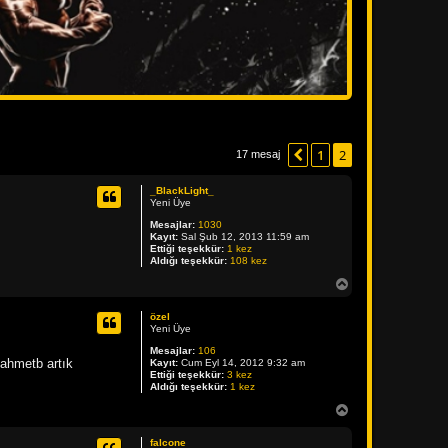
1
2
Önceki
17 mesaj
_BlackLight_
Yeni Üye
Mesajlar:
1030
Kayıt:
Sal Şub 12, 2013 11:59 am
Ettiği teşekkür:
1 kez
Aldığı teşekkür:
108 kez
B
a
ş
özel
a
Yeni Üye
d
Mesajlar:
106
ö
zahmetb artık
Kayıt:
Cum Eyl 14, 2012 9:32 am
n
Ettiği teşekkür:
3 kez
Aldığı teşekkür:
1 kez
B
a
ş
falcone