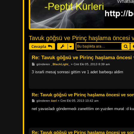
Tavuk göğsü ve Pirinç haşlama öncesi ve
Ar
Cevapla
Re: Tavuk göğsü ve Pirinç haşlama öncesi v
M
gönderen
_BlackLight_
»
Cmt Eki 05, 2013 8:39 am
e
s
3 israrli mesaj sonrasi gittim ve 1 adet barbequ aldim
a
j
Re: Tavuk göğsü ve Pirinç haşlama öncesi ve sonr
M
gönderen
özel
»
Cmt Eki 05, 2013 10:42 am
e
s
net yavasladı göndermedı zanetttim on yuzden murat :d k
a
j
Re: Tavuk göğsü ve Pirinç haşlama öncesi ve sonr