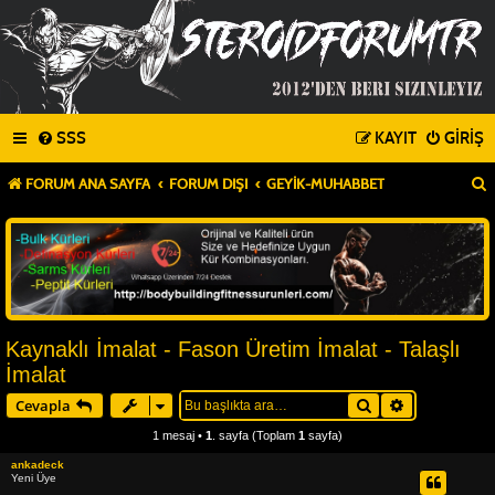
SSS
KAYIT
GIRIŞ
FORUM ANA SAYFA
FORUM DIŞI
GEYIK-MUHABBET
Kaynaklı İmalat - Fason Üretim İmalat - Talaşlı
İmalat
Ara
Gelişmiş ar
Cevapla
1 mesaj •
1
. sayfa (Toplam
1
sayfa)
ankadeck
Yeni Üye