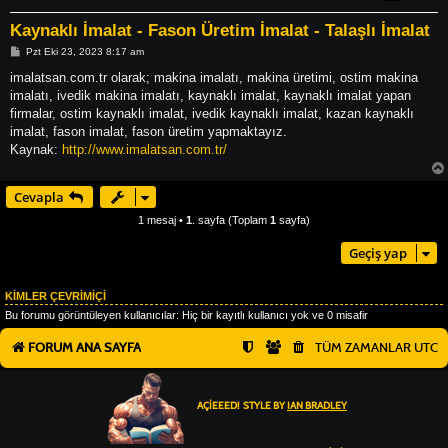
Kaynaklı İmalat - Fason Üretim İmalat - Talaşlı İmalat
M
Pzt Eki 23, 2023 8:17 am
e
s
imalatsan.com.tr olarak; makina imalatı, makina üretimi, ostim makina
a
imalatı, ivedik makina imalatı, kaynaklı imalat, kaynaklı imalat yapan
j
firmalar, ostim kaynaklı imalat, ivedik kaynaklı imalat, kazan kaynaklı
imalat, fason imalat, fason üretim yapmaktayız.
Kaynak:
http://www.imalatsan.com.tr/
Cevapla
1 mesaj •
1
. sayfa (Toplam
1
sayfa)
Geçiş yap
KIMLER ÇEVRIMIÇI
Bu forumu görüntüleyen kullanıcılar: Hiç bir kayıtlı kullanıcı yok ve 0 misafir
FORUM ANA SAYFA
TÜM ZAMANLAR
UTC
AÇIEEED! STYLE BY
IAN BRADLEY