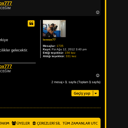
ox777
DECEĞİM
B
a
ş
a
d
ö
n
rkiye
lennox77
Mesajlar:
1735
Kayıt:
Pzr Ağu 12, 2012 3:40 pm
ikler gelecektir.
Ettiği teşekkür:
156 kez
Aldığı teşekkür:
331 kez
ox777
DECEĞİM
B
a
2 mesaj •
1
. sayfa (Toplam
1
sayfa)
ş
a
d
Geçiş yap
ö
n
TAKIM
ÜYELER
ÇEREZLERI SIL
TÜM ZAMANLAR
UTC