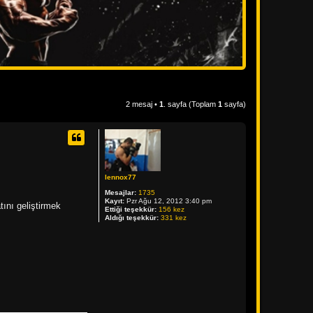
2 mesaj •
1
. sayfa (Toplam
1
sayfa)
lennox77
Mesajlar:
1735
Kayıt:
Pzr Ağu 12, 2012 3:40 pm
ını geliştirmek
Ettiği teşekkür:
156 kez
Aldığı teşekkür:
331 kez