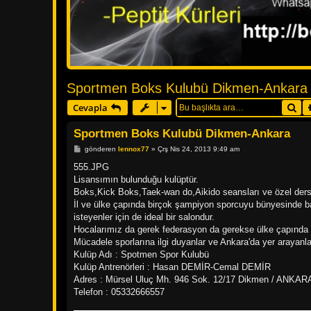
Sportmen Boks Kulubü Dikmen-Ankara
Ar
Cevapla
Sportmen Boks Kulubü Dikmen-Ankara
M
gönderen
lennox77
»
Çrş Nis 24, 2013 9:49 am
e
s
555.JPG
a
Lisansımın bulunduğu kulüptür.
j
Boks,Kick Boks,Taek-wan do,Aikido seansları ve özel dersl
İl ve ülke çapında birçok şampiyon sporcuyu bünyesinde bar
isteyenler için de ideal bir salondur.
Hocalarımız da gerek federasyon da gerekse ülke çapında t
Mücadele sporlarına ilgi duyanlar ve Ankara'da yer arayanlar 
Kulüp Adı : Spotmen Spor Kulubü
Kulüp Antrenörleri : Hasan DEMİR-Cemal DEMİR
Adres : Mürsel Uluç Mh. 946 Sok. 12/17 Dikmen / ANKAR
Telefon : 05332666557