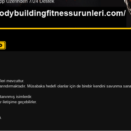
a
Gelişmiş arama
eri mevcuttur.
ındırmaktadır. Müsabaka hedefi olanlar için de birebir kendini savunma sanat
anınmış isimlerdir.
iletişime geçebilirler.
A