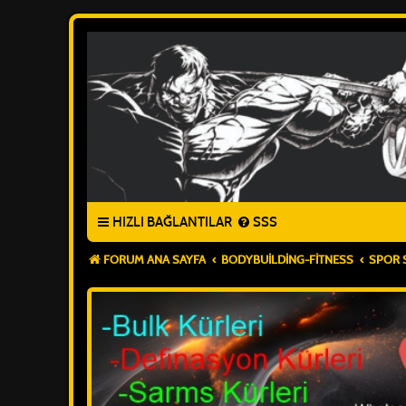
HIZLI BAĞLANTILAR
SSS
FORUM ANA SAYFA
BODYBUILDING-FITNESS
SPOR 