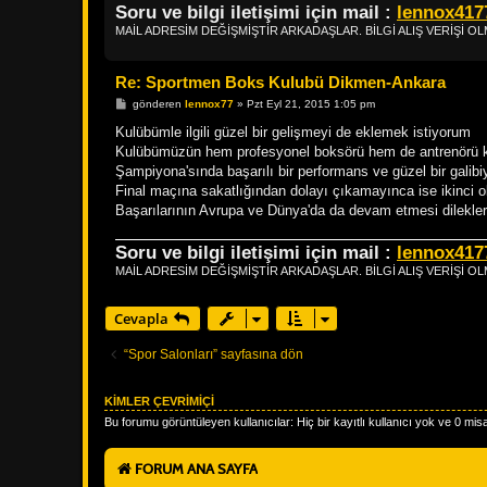
Soru ve bilgi iletişimi için mail :
lennox41
MAİL ADRESİM DEĞİŞMİŞTİR ARKADAŞLAR. BİLGİ ALIŞ VERİŞİ 
Re: Sportmen Boks Kulubü Dikmen-Ankara
M
gönderen
lennox77
»
Pzt Eyl 21, 2015 1:05 pm
e
s
Kulübümle ilgili güzel bir gelişmeyi de eklemek istiyorum
a
Kulübümüzün hem profesyonel boksörü hem de antrenörü
j
Şampiyona'sında başarılı bir performans ve güzel bir galibiy
Final maçına sakatlığından dolayı çıkamayınca ise ikinci ol
Başarılarının Avrupa ve Dünya'da da devam etmesi dilekleri
Soru ve bilgi iletişimi için mail :
lennox41
MAİL ADRESİM DEĞİŞMİŞTİR ARKADAŞLAR. BİLGİ ALIŞ VERİŞİ 
Cevapla
“Spor Salonları” sayfasına dön
KIMLER ÇEVRIMIÇI
Bu forumu görüntüleyen kullanıcılar: Hiç bir kayıtlı kullanıcı yok ve 0 misa
FORUM ANA SAYFA