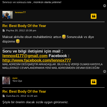
Sınırsızı ve sonsuzu iste , mümkün olanla yetinme!
lennox77
Re: Best Body Of the Year
M
Prş Ara 20, 2012 10:38 pm
e
s
Maksat aktivite olsun muhabbetimiz artsın
Sonunculuk vs diye
a
düşünme
j
Soru ve bilgi iletişimi için mail :
lennox4177@gmail.com
Facebook :
http://www.facebook.com/lennox777
MAİL ADRESİM DEĞİŞMİŞTİR ARKADAŞLAR. BİLGİ ALIŞ VERİŞİ OLMASI KAYDIYLA
MAİLLERİNİZİ CEVAPLANDIRMAYA YENİ MAİL ADRESİMDEN DEVAM EDECEĞİM
zyzz
Yeni Üye
Re: Best Body Of the Year
M
Cum Ara 21, 2012 11:20 am
e
s
Şöyle bir önerim olacak sizde uygun görürseniz.
a