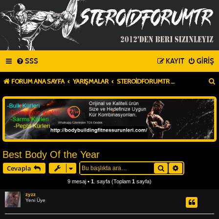
SSS
KAYIT
GIRIŞ
FORUM ANA SAYFA
YARIŞMALAR
STEROIDFORUMTR YARIŞMA ALANI
Best Body Of the Year
Ara
Gelişmiş ar
Cevapla
9 mesaj •
1
. sayfa (Toplam
1
sayfa)
zyzz
Yeni Üye