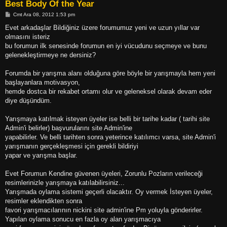
Best Body Of the Year
M
Cmt Ara 08, 2012 1:53 pm
e
s
Evet arkadaşlar Bildiğiniz üzere forumumuz yeni ve uzun yıllar var
a
olmasını isteriz
j
bu forumun ilk senesinde forumun en iyi vücudunu seçmeye ve bunu
gelenekleştirmeye ne dersiniz?
Forumda bir yarışma alanı olduğuna göre böyle bir yarışmayla hem yeni
başlayanlara motivasyon,
hemde dostca bir rekabet ortamı olur ve geleneksel olarak devam eder
diye düşündüm.
Yarışmaya katılmak isteyen üyeler ise belli bir tarihe kadar ( tarihi site
Admin'i belirler) başvurularını site Admin'ine
yapabilirler. Ve belli tarihten sonra yeterince katılımcı varsa, site Admin'i
yarışmanın gerçekleşmesi için gerekli bildiriyi
yapar ve yarışma başlar.
Evet Forumun Kendine güvenen üyeleri, Zorunlu Pozların verileceği
resimlerinizle yarışmaya katılabilirsiniz...
Yarışmada oylama sistemi geçerli olacaktır. Oy vermek İsteyen üyeler,
resimler eklendikten sonra
favori yarışmacılarının nickini site admin'ine Pm yoluyla gönderirler.
Yapılan oylama sonucu en fazla oy alan yarışmacıya