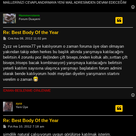
MAİLLERİNİZİ CEVAPLANDIRMAYA YENİ MAİL ADRESİMDEN DEVAM EDECEĞİM
Hammerstorm
Forum Duayeni
Re: Best Body Of the Year
M
Cmt Ara 08, 2012 11:02 pm
e
s
Zyzz ve Lennox77 ye katılıyorum o zaman foruma üye olan olmayan
a
yakından takip eden herkes bu başlık altında yarışmaya katılacağını
j
belirtsin.4 zorunlu poz ile(önden çift biseps,önden koltuk altı,sırttan çift
biseps,triseps bacak kombinasyon) yarışmaya katılacağını belirtsin
yeterli katılım sayısına ulaşınca yarışmayı başlatalım forum admini
olarak bende katılıyorum hodri meydan diyelim yarışmanın startını
verelim o zaman
İDMAN-BESLENME-DİNLENME
zyzz
Yeni Üye
Re: Best Body Of the Year
M
Pzt Ara 10, 2012 7:18 am
e
s
şimdilik natural çalışıyorum uygun görülürse katılmak isterim.