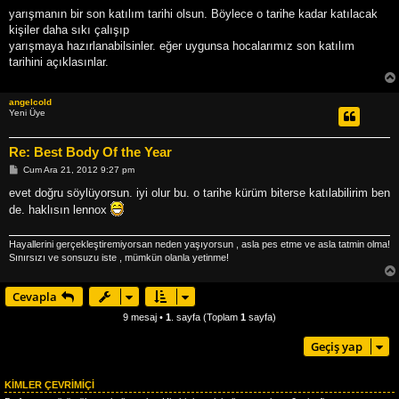
j
yarışmanın bir son katılım tarihi olsun. Böylece o tarihe kadar katılacak
kişiler daha sıkı çalışıp
yarışmaya hazırlanabilsinler. eğer uygunsa hocalarımız son katılım
tarihini açıklasınlar.
angelcold
Yeni Üye
Re: Best Body Of the Year
M
Cum Ara 21, 2012 9:27 pm
e
s
evet doğru söylüyorsun. iyi olur bu. o tarihe kürüm biterse katılabilirim ben
a
de. haklısın lennox
j
Hayallerini gerçekleştiremiyorsan neden yaşıyorsun , asla pes etme ve asla tatmin olma!
Sınırsızı ve sonsuzu iste , mümkün olanla yetinme!
Cevapla
9 mesaj •
1
. sayfa (Toplam
1
sayfa)
Geçiş yap
KIMLER ÇEVRIMIÇI