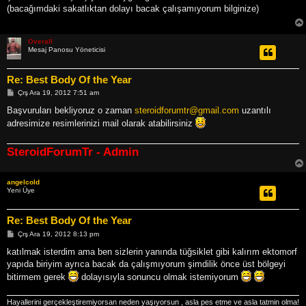
a
(bacağımdaki sakatlıktan dolayı bacak çalışamıyorum bilginize)
j
Overall
Mesaj Panosu Yöneticisi
Re: Best Body Of the Year
M
Çrş Ara 19, 2012 7:51 am
e
s
Başvuruları bekliyoruz o zaman
steroidforumtr@gmail.com
uzantılı
a
adresimize resimlerinizi mail olarak atabilirsiniz
j
SteroidForumTr - Admin
angelcold
Yeni Üye
Re: Best Body Of the Year
M
Çrş Ara 19, 2012 8:13 pm
e
s
katılmak isterdim ama ben sizlerin yanında tüğsiklet gibi kalırım ektomorf
a
yapıda biriyim ayrıca bacak da çalışmıyorum şimdilik önce üst bölgeyi
j
bitirmem gerek
dolayısıyla sonuncu olmak istemiyorum
Hayallerini gerçekleştiremiyorsan neden yaşıyorsun , asla pes etme ve asla tatmin olma!