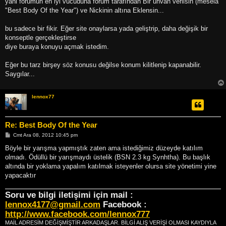
yani forumun en iyi vücuduna forum tarafından Bir ünvan verilsin (mesela
"Best Body Of the Year") ve Nickinin altına Eklensin...
bu sadece bir fikir. Eğer site onaylarsa yada geliştrip, daha değişik bir
konseptle gerçekleştirse
diye buraya konuyu açmak istedim.
Eğer bu tarz birşey söz konusu değilse konum kilitlenip kapanabilir.
Saygılar...
lennox77
Re: Best Body Of the Year
M
Cmt Ara 08, 2012 10:45 pm
e
s
Böyle bir yarışma yapmıştık zaten ama istediğimiz düzeyde katılım
a
olmadı. Ödüllü bir yarışmaydı üstelik (BSN 2.3 kg Synhtha). Bu başlık
j
altında bir yoklama yapalım katılmak isteyenler olursa site yönetimi yine
yapacaktır
Soru ve bilgi iletişimi için mail :
lennox4177@gmail.com
Facebook :
http://www.facebook.com/lennox777
MAİL ADRESİM DEĞİŞMİŞTİR ARKADAŞLAR. BİLGİ ALIŞ VERİŞİ OLMASI KAYDIYLA