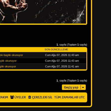
1
. sayfa (Toplam
1
sayfa)
SON GÜNCELLEME
eki başlık okunuyor
Cum Ağu 07, 2026 11:43 am
başlık okunuyor
Cum Ağu 07, 2026 11:43 am
şlık okunuyor
Cum Ağu 07, 2026 11:41 am
1
. sayfa (Toplam
1
sayfa)
Geçiş yap
TAKIM
ÜYELER
ÇEREZLERI SIL
TÜM ZAMANLAR
UTC