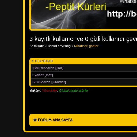
3 kayıtlı kullanıcı ve 0 gizli kullanıcı çev
22 misafir kullanıcı çevrimiçi •
Misafirleri göster
KULLANICI ADI
IBM Research [Bot]
Exabot [Bot]
SEOSearch [Crawler]
Yetkiler:
Yöneticiler
,
Global moderatörler
FORUM ANA SAYFA