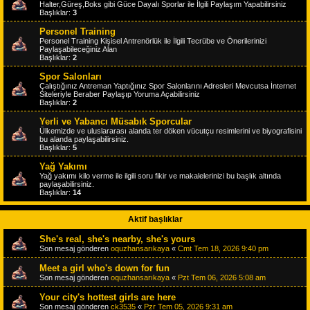
Halter,Güreş,Boks gibi Güce Dayalı Sporlar ile İlgili Paylaşım Yapabilirsiniz
Başlıklar:
3
Personel Training
Personel Training Kişisel Antrenörlük ile İlgili Tecrübe ve Önerilerinizi
Paylaşabileceğiniz Alan
Başlıklar:
2
Spor Salonları
Çalıştığınız Antreman Yaptığınız Spor Salonlarını Adresleri Mevcutsa İnternet
Siteleriyle Beraber Paylaşıp Yoruma Açabilirsiniz
Başlıklar:
2
Yerli ve Yabancı Müsabık Sporcular
Ülkemizde ve uluslararası alanda ter döken vücutçu resimlerini ve biyografisini
bu alanda paylaşabilirsiniz.
Başlıklar:
5
Yağ Yakımı
Yağ yakımı kilo verme ile ilgili soru fikir ve makalelerinizi bu başlık altında
paylaşabilirsiniz.
Başlıklar:
14
Aktif başlıklar
She's real, she's nearby, she's yours
Son mesaj gönderen
oquzhansarıkaya
«
Cmt Tem 18, 2026 9:40 pm
Meet a girl who's down for fun
Son mesaj gönderen
oquzhansarıkaya
«
Pzt Tem 06, 2026 5:08 am
Your city's hottest girls are here
Son mesaj gönderen
ck3535
«
Pzr Tem 05, 2026 9:31 am