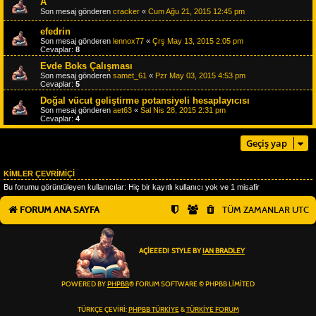
A
Son mesaj gönderen
cracker
«
Cum Ağu 21, 2015 12:45 pm
efedrin
Son mesaj gönderen
lennox77
«
Çrş May 13, 2015 2:05 pm
Cevaplar:
8
Evde Boks Çalışması
Son mesaj gönderen
samet_61
«
Pzr May 03, 2015 4:53 pm
Cevaplar:
5
Doğal vücut geliştirme potansiyeli hesaplayıcısı
Son mesaj gönderen
aet63
«
Sal Nis 28, 2015 2:31 pm
Cevaplar:
4
Geçiş yap
KIMLER ÇEVRIMIÇI
Bu forumu görüntüleyen kullanıcılar: Hiç bir kayıtlı kullanıcı yok ve 1 misafir
FORUM ANA SAYFA
TÜM ZAMANLAR
UTC
AÇIEEED! STYLE BY
IAN BRADLEY
POWERED BY
PHPBB
® FORUM SOFTWARE © PHPBB LIMITED
TÜRKÇE ÇEVIRI:
PHPBB TÜRKIYE
&
TÜRKIYE FORUM