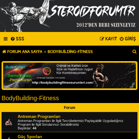
SSS
KAYIT
GIRIŞ
FORUM ANA SAYFA
BODYBUILDING-FITNESS
BodyBuilding-Fitness
Forum
Antreman Programları
Antreman Programları ile İlgili Tecrübelerinizi Paylaşabilir Uyguladığınız
Program ile İlgili Sorularınızı Sorabilirsiniz
Başlıklar:
44
Güç Sporları