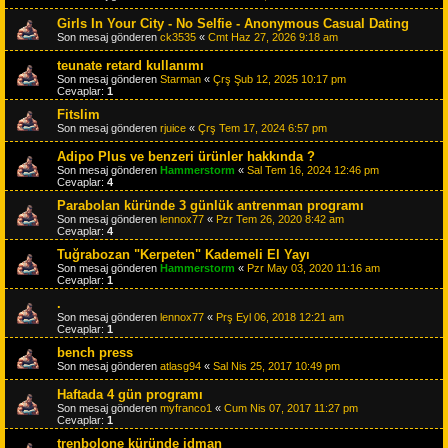
Girls In Your City - No Selfie - Anonymous Casual Dating
Son mesaj gönderen
ck3535
«
Cmt Haz 27, 2026 9:18 am
teunate retard kullanımı
Son mesaj gönderen
Starman
«
Çrş Şub 12, 2025 10:17 pm
Cevaplar:
1
Fitslim
Son mesaj gönderen
rjuice
«
Çrş Tem 17, 2024 6:57 pm
Adipo Plus ve benzeri ürünler hakkında ?
Son mesaj gönderen
Hammerstorm
«
Sal Tem 16, 2024 12:46 pm
Cevaplar:
4
Parabolan küründe 3 günlük antrenman programı
Son mesaj gönderen
lennox77
«
Pzr Tem 26, 2020 8:42 am
Cevaplar:
4
Tuğrabozan "Kerpeten" Kademeli El Yayı
Son mesaj gönderen
Hammerstorm
«
Pzr May 03, 2020 11:16 am
Cevaplar:
1
.
Son mesaj gönderen
lennox77
«
Prş Eyl 06, 2018 12:21 am
Cevaplar:
1
bench press
Son mesaj gönderen
atlasg94
«
Sal Nis 25, 2017 10:49 pm
Haftada 4 gün programı
Son mesaj gönderen
myfranco1
«
Cum Nis 07, 2017 11:27 pm
Cevaplar:
1
trenbolone küründe idman