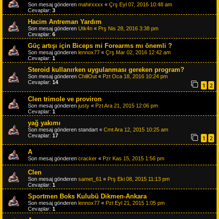
Son mesaj gönderen
mahirxxxx
«
Çrş Eyl 07, 2016 10:48 am
Cevaplar:
3
Hacim Antreman Yardım
Son mesaj gönderen
Utk4n
«
Prş Nis 28, 2016 3:38 pm
Cevaplar:
6
Güç artışı için Biceps mi Forearms mı önemli ?
Son mesaj gönderen
lennox77
«
Çrş Mar 02, 2016 12:42 am
Cevaplar:
1
Steroid kullanırken uygulanması gereken program?
Son mesaj gönderen
ChillOut
«
Pzt Oca 18, 2016 10:24 pm
Cevaplar:
14
1
2
Clen trimole ve proviron
Son mesaj gönderen
justy
«
Pzt Ara 21, 2015 12:06 pm
Cevaplar:
1
yağ yakımı
Son mesaj gönderen
standart
«
Cmt Ara 12, 2015 10:25 am
Cevaplar:
17
1
2
A
Son mesaj gönderen
cracker
«
Pzr Kas 15, 2015 1:56 pm
Clen
Son mesaj gönderen
samet_61
«
Prş Eki 08, 2015 11:13 pm
Cevaplar:
1
Sportmen Boks Kulubü Dikmen-Ankara
Son mesaj gönderen
lennox77
«
Pzt Eyl 21, 2015 1:05 pm
Cevaplar:
1