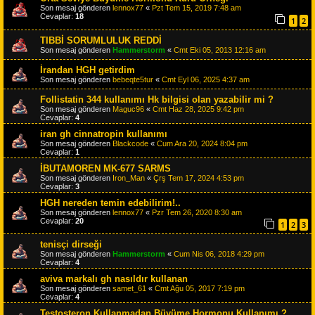
Son mesaj gönderen
lennox77
«
Pzt Tem 15, 2019 7:48 am
Cevaplar:
18
1
2
TIBBİ SORUMLULUK REDDİ
Son mesaj gönderen
Hammerstorm
«
Cmt Eki 05, 2013 12:16 am
İrandan HGH getirdim
Son mesaj gönderen
bebeqte5tur
«
Cmt Eyl 06, 2025 4:37 am
Follistatin 344 kullanımı Hk bilgisi olan yazabilir mi ?
Son mesaj gönderen
Maguc96
«
Cmt Haz 28, 2025 9:42 pm
Cevaplar:
4
iran gh cinnatropin kullanımı
Son mesaj gönderen
Blackcode
«
Cum Ara 20, 2024 8:04 pm
Cevaplar:
1
İBUTAMOREN MK-677 SARMS
Son mesaj gönderen
Iron_Man
«
Çrş Tem 17, 2024 4:53 pm
Cevaplar:
3
HGH nereden temin edebilirim!..
Son mesaj gönderen
lennox77
«
Pzr Tem 26, 2020 8:30 am
Cevaplar:
20
1
2
3
tenisçi dirseği
Son mesaj gönderen
Hammerstorm
«
Cum Nis 06, 2018 4:29 pm
Cevaplar:
4
aviva markalı gh nasıldır kullanan
Son mesaj gönderen
samet_61
«
Cmt Ağu 05, 2017 7:19 pm
Cevaplar:
4
Testosteron Kullanmadan Büyüme Hormonu Kullanımı ?