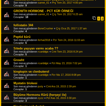
Son mesaj gönderen
samet_61
«
Prş Tem 20, 2017 4:00 pm
Cevaplar:
9
GROWTH HORMONE - PCT KÜR ÖRNEĞİ
Son mesaj gönderen
samet_61
«
Çrş Tem 19, 2017 6:25 am
Cevaplar:
18
1
2
follistatin 344
Son mesaj gönderen
BoneCrusher
«
Çrş Oca 25, 2017 1:37 am
Cevaplar:
4
Peptid kürü
Son mesaj gönderen
ferhat2918
«
Pzr Tem 24, 2016 11:03 am
Cevaplar:
6
Sitede yaşıyan varmı acaba ??
Son mesaj gönderen
rcanbilgic
«
Cmt Tem 23, 2016 8:24 pm
Cevaplar:
5
Growht
Son mesaj gönderen
rcanbilgic
«
Pzt May 23, 2016 7:02 pm
Cevaplar:
1
kingtopin ve clenbuterol
Son mesaj gönderen
rcanbilgic
«
Pzr Nis 17, 2016 8:08 pm
Cevaplar:
1
Mystatin blokesi
Son mesaj gönderen
justy
«
Cmt Ara 19, 2015 2:39 pm
Cevaplar:
1
Büyüme Hormonu Kürü (herşeyi ile)
Son mesaj gönderen
zyzz
«
Pzt Kas 16, 2015 3:30 pm
Cevaplar:
3