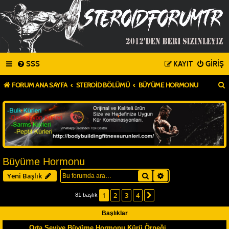
SSS
KAYIT
GIRIŞ
FORUM ANA SAYFA
STEROID BÖLÜMÜ
BÜYÜME HORMONU
Büyüme Hormonu
Ara
Gelişmiş arama
Yeni Başlık
1
2
3
4
Sonraki
81 başlık
Başlıklar
Orta Seviye Büyüme Hormonu Kürü Örneği