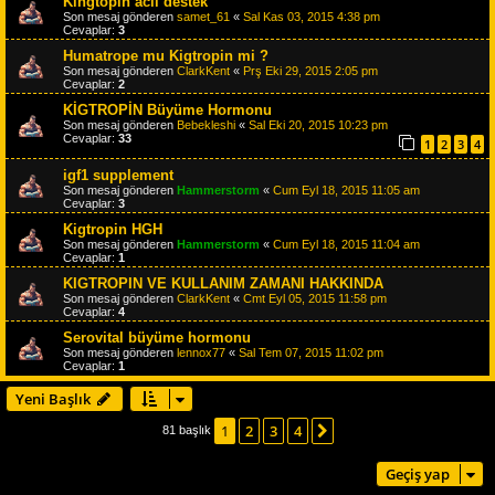
Kingtopin acil destek
Son mesaj gönderen
samet_61
«
Sal Kas 03, 2015 4:38 pm
Cevaplar:
3
Humatrope mu Kigtropin mi ?
Son mesaj gönderen
ClarkKent
«
Prş Eki 29, 2015 2:05 pm
Cevaplar:
2
KİGTROPİN Büyüme Hormonu
Son mesaj gönderen
Bebekleshi
«
Sal Eki 20, 2015 10:23 pm
Cevaplar:
33
1
2
3
4
igf1 supplement
Son mesaj gönderen
Hammerstorm
«
Cum Eyl 18, 2015 11:05 am
Cevaplar:
3
Kigtropin HGH
Son mesaj gönderen
Hammerstorm
«
Cum Eyl 18, 2015 11:04 am
Cevaplar:
1
KIGTROPIN VE KULLANIM ZAMANI HAKKINDA
Son mesaj gönderen
ClarkKent
«
Cmt Eyl 05, 2015 11:58 pm
Cevaplar:
4
Serovital büyüme hormonu
Son mesaj gönderen
lennox77
«
Sal Tem 07, 2015 11:02 pm
Cevaplar:
1
Yeni Başlık
1
2
3
4
Sonraki
81 başlık
Geçiş yap