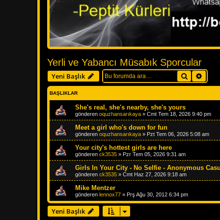
Yerli ve Yabancı Müsabık Sporcular
Ara
Geliş
Yeni Başlık
BAŞLIKLAR
She's real, she's nearby, she's yours
gönderen
oquzhansarıkaya
»
Cmt Tem 18, 2026 9:40 pm
Meet a girl who's down for fun
gönderen
oquzhansarıkaya
»
Pzt Tem 06, 2026 5:08 am
Your city's hottest girls are here
gönderen
ck3535
»
Pzr Tem 05, 2026 9:31 am
Girls In Your City - No Selfie - Anonymous Cas
gönderen
ck3535
»
Cmt Haz 27, 2026 9:18 am
Mike Mentzer
gönderen
lennox77
»
Prş Ağu 30, 2012 6:34 pm
Yeni Başlık