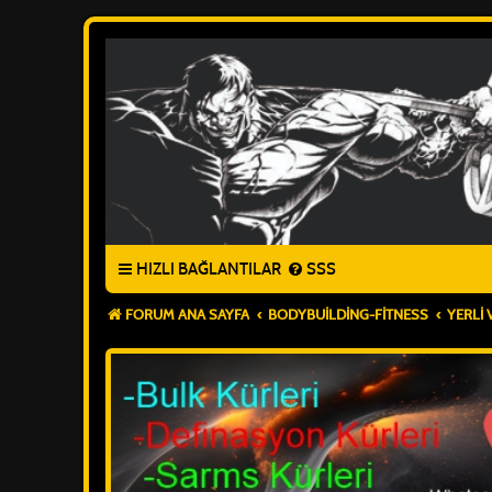
HIZLI BAĞLANTILAR
SSS
FORUM ANA SAYFA
BODYBUILDING-FITNESS
YERLI