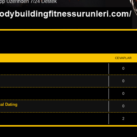
miş arama
CEVAPLAR
0
0
0
ual Dating
0
2