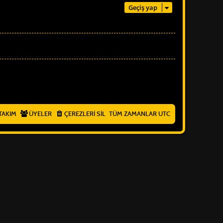
Geçiş yap
TAKIM
ÜYELER
ÇEREZLERI SIL
TÜM ZAMANLAR
UTC