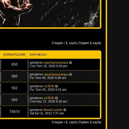
5 başlık •
1
. sayfa (Toplam
1
sayfa)
GÖRÜNTÜLEME
SON MESAJ
gönderen
oquzhansarıkaya
650
Cmt Tem 18, 2026 9:40 pm
gönderen
oquzhansarıkaya
560
Pzt Tem 06, 2026 5:08 am
gönderen
ck3535
552
Pzr Tem 05, 2026 9:31 am
gönderen
ck3535
565
Cmt Haz 27, 2026 9:18 am
gönderen
BoneCrusher
75874
Sal Eyl 11, 2012 7:27 am
5 başlık •
1
. sayfa (Toplam
1
sayfa)