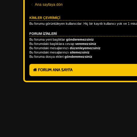
Ana sayfaya dön
KIMLER ÇEVRIMIÇI
Bu forumu görüntüleyen kullanıcılar: Hiç bir kayıtlı kullanıcı yok ve 1 misa
FORUM IZINLERI
Bu foruma yeni başlıklar
gönderemezsiniz
Bu forumdaki başlıklara cevap
veremezsiniz
Bu forumdaki mesajlarınızı
düzenleyemezsiniz
Bu forumdaki mesajlarınızı
silemezsiniz
Bu foruma dosya ekleri
gönderemezsiniz
FORUM ANA SAYFA