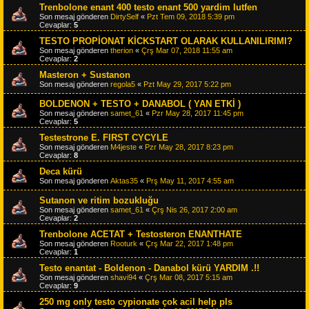
Trenbolone enant 400 testo enant 500 yardim lutfen
Son mesaj gönderen
DirtySelf
«
Pzt Tem 09, 2018 5:39 pm
Cevaplar:
5
TESTO PROPİONAT KİCKSTART OLARAK KULLANILIRIMI?
Son mesaj gönderen
therion
«
Çrş Mar 07, 2018 11:55 am
Cevaplar:
2
Masteron + Sustanon
Son mesaj gönderen
regola5
«
Pzt May 29, 2017 5:22 pm
BOLDENON + TESTO + DANABOL ( YAN ETKİ )
Son mesaj gönderen
samet_61
«
Pzr May 28, 2017 11:45 pm
Cevaplar:
5
Testestrone E. FIRST CYCYLE
Son mesaj gönderen
M4jeste
«
Pzr May 28, 2017 8:23 pm
Cevaplar:
8
Deca kürü
Son mesaj gönderen
Aktas35
«
Prş May 11, 2017 4:55 am
Sutanon ve ritim bozukluğu
Son mesaj gönderen
samet_61
«
Çrş Nis 26, 2017 2:00 am
Cevaplar:
2
Trenbolone ACETAT + Testosteron ENANTHATE
Son mesaj gönderen
Rooturk
«
Çrş Mar 22, 2017 1:48 pm
Cevaplar:
1
Testo enantat - Boldenon - Danabol kürü YARDIM .!!
Son mesaj gönderen
shavi94
«
Çrş Mar 08, 2017 5:15 am
Cevaplar:
9
250 mg only testo cypionate çok acil help pls