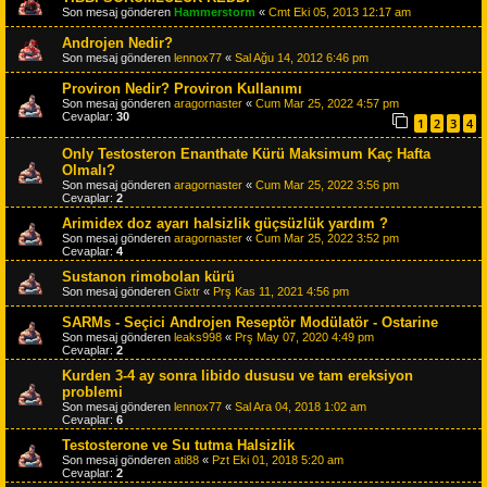
Son mesaj gönderen
Hammerstorm
«
Cmt Eki 05, 2013 12:17 am
Androjen Nedir?
Son mesaj gönderen
lennox77
«
Sal Ağu 14, 2012 6:46 pm
Proviron Nedir? Proviron Kullanımı
Son mesaj gönderen
aragornaster
«
Cum Mar 25, 2022 4:57 pm
Cevaplar:
30
1
2
3
4
Only Testosteron Enanthate Kürü Maksimum Kaç Hafta
Olmalı?
Son mesaj gönderen
aragornaster
«
Cum Mar 25, 2022 3:56 pm
Cevaplar:
2
Arimidex doz ayarı halsizlik güçsüzlük yardım ?
Son mesaj gönderen
aragornaster
«
Cum Mar 25, 2022 3:52 pm
Cevaplar:
4
Sustanon rimobolan kürü
Son mesaj gönderen
Gixtr
«
Prş Kas 11, 2021 4:56 pm
SARMs - Seçici Androjen Reseptör Modülatör - Ostarine
Son mesaj gönderen
leaks998
«
Prş May 07, 2020 4:49 pm
Cevaplar:
2
Kurden 3-4 ay sonra libido dususu ve tam ereksiyon
problemi
Son mesaj gönderen
lennox77
«
Sal Ara 04, 2018 1:02 am
Cevaplar:
6
Testosterone ve Su tutma Halsizlik
Son mesaj gönderen
ati88
«
Pzt Eki 01, 2018 5:20 am
Cevaplar:
2