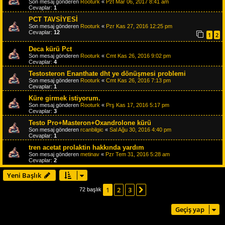
Son mesaj gönderen
Rooturk
«
Pzt Mar 06, 2017 8:41 am
Cevaplar:
1
PCT TAVSİYESİ
Son mesaj gönderen
Rooturk
«
Pzr Kas 27, 2016 12:25 pm
Cevaplar:
12
1
2
Deca kürü Pct
Son mesaj gönderen
Rooturk
«
Cmt Kas 26, 2016 9:02 pm
Cevaplar:
4
Testosteron Enanthate dht ye dönüşmesi problemi
Son mesaj gönderen
Rooturk
«
Cmt Kas 26, 2016 7:13 pm
Cevaplar:
1
Küre girmek istiyorum.
Son mesaj gönderen
Rooturk
«
Prş Kas 17, 2016 5:17 pm
Cevaplar:
3
Testo Pro+Masteron+Oxandrolone kürü
Son mesaj gönderen
rcanbilgic
«
Sal Ağu 30, 2016 4:40 pm
Cevaplar:
1
tren acetat prolaktin hakkında yardım
Son mesaj gönderen
metinav
«
Pzr Tem 31, 2016 5:28 am
Cevaplar:
2
Yeni Başlık
1
2
3
Sonraki
72 başlık
Geçiş yap