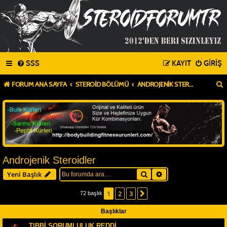
SSS
KAYIT
GIRIŞ
FORUM ANA SAYFA
STEROID BÖLÜMÜ
ANDROJENIK STEROIDLER
Androjenik Steroidler
Ara
Gelişmiş arama
Yeni Başlık
1
2
3
Sonraki
72 başlık
Başlıklar
TIBBİ SORUMLULUK REDDİ