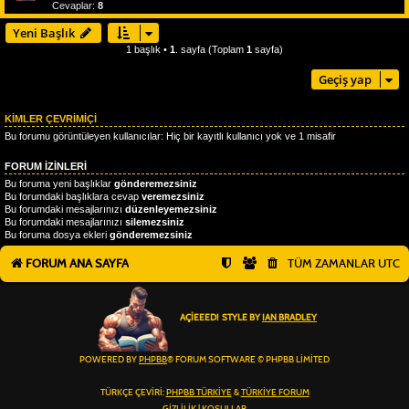
Cevaplar:
8
Yeni Başlık
1 başlık •
1
. sayfa (Toplam
1
sayfa)
Geçiş yap
KIMLER ÇEVRIMIÇI
Bu forumu görüntüleyen kullanıcılar: Hiç bir kayıtlı kullanıcı yok ve 1 misafir
FORUM IZINLERI
Bu foruma yeni başlıklar
gönderemezsiniz
Bu forumdaki başlıklara cevap
veremezsiniz
Bu forumdaki mesajlarınızı
düzenleyemezsiniz
Bu forumdaki mesajlarınızı
silemezsiniz
Bu foruma dosya ekleri
gönderemezsiniz
FORUM ANA SAYFA
TÜM ZAMANLAR
UTC
AÇIEEED! STYLE BY
IAN BRADLEY
POWERED BY
PHPBB
® FORUM SOFTWARE © PHPBB LIMITED
TÜRKÇE ÇEVIRI:
PHPBB TÜRKIYE
&
TÜRKIYE FORUM