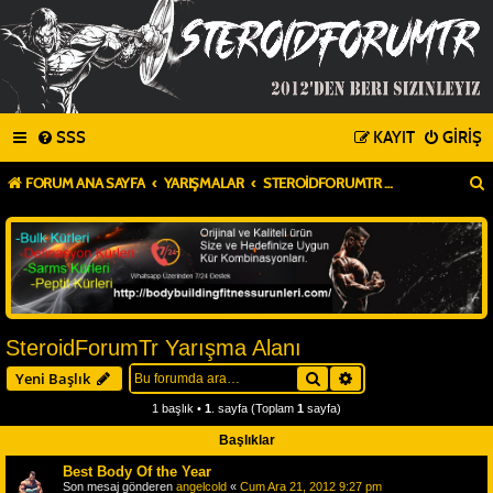
SSS
KAYIT
GIRIŞ
FORUM ANA SAYFA
YARIŞMALAR
STEROIDFORUMTR YARIŞMA ALANI
SteroidForumTr Yarışma Alanı
Ara
Gelişmiş arama
Yeni Başlık
1 başlık •
1
. sayfa (Toplam
1
sayfa)
Başlıklar
Best Body Of the Year
Son mesaj gönderen
angelcold
«
Cum Ara 21, 2012 9:27 pm