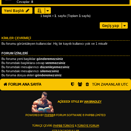
Cevaplar:
8
Yeni Başlık
1 başlık •
1
. sayfa (Toplam
1
sayfa)
Geçiş yap
KIMLER ÇEVRIMIÇI
Bu forumu görüntüleyen kullanıcılar: Hiç bir kayıtlı kullanıcı yok ve 1 misafir
FORUM IZINLERI
Bu foruma yeni başlıklar
gönderemezsiniz
Bu forumdaki başlıklara cevap
veremezsiniz
Bu forumdaki mesajlarınızı
düzenleyemezsiniz
Bu forumdaki mesajlarınızı
silemezsiniz
Bu foruma dosya ekleri
gönderemezsiniz
FORUM ANA SAYFA
TÜM ZAMANLAR
UTC
AÇIEEED! STYLE BY
IAN BRADLEY
POWERED BY
PHPBB
® FORUM SOFTWARE © PHPBB LIMITED
TÜRKÇE ÇEVIRI:
PHPBB TÜRKIYE
&
TÜRKIYE FORUM