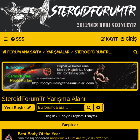
SSS
KAYIT
GIRIŞ
FORUM ANA SAYFA
YARIŞMALAR
STEROIDFORUMTR YARIŞMA ALANI
SteroidForumTr Yarışma Alanı
Ara
Gelişmiş arama
Yeni Başlık
1 başlık •
1
. sayfa (Toplam
1
sayfa)
Başlıklar
Best Body Of the Year
Son mesaj gönderen
angelcold
«
Cum Ara 21, 2012 9:27 pm