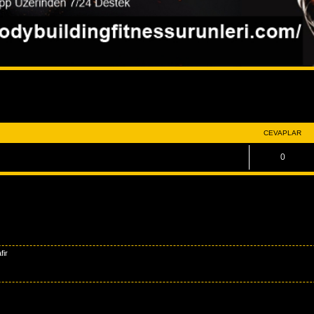
rama
CEVAPLAR
0
fir