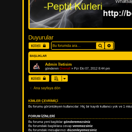
Duyurular
Ara
Gelişmiş a
Kilitli
BAŞLIKLAR
Admin İletisim
gönderen
Overall
»
Pzr Eki 07, 2012 8:44 pm
Kilitli
Ana sayfaya dön
KIMLER ÇEVRIMIÇI
Bu forumu görüntüleyen kullanıcılar: Hiç bir kayıtlı kullanıcı yok ve 1 misa
FORUM IZINLERI
Bu foruma yeni başlıklar
gönderemezsiniz
Bu forumdaki başlıklara cevap
veremezsiniz
Bu forumdaki mesajlarınızı
düzenleyemezsiniz