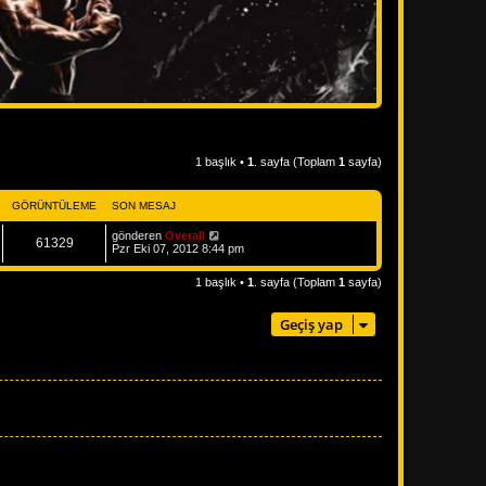
1 başlık •
1
. sayfa (Toplam
1
sayfa)
GÖRÜNTÜLEME
SON MESAJ
gönderen
Overall
61329
Pzr Eki 07, 2012 8:44 pm
1 başlık •
1
. sayfa (Toplam
1
sayfa)
Geçiş yap