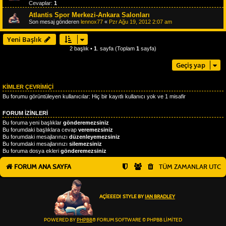
Cevaplar:
1
Atlantis Spor Merkezi-Ankara Salonları
Son mesaj gönderen
lennox77
«
Pzr Ağu 19, 2012 2:07 am
Yeni Başlık
2 başlık •
1
. sayfa (Toplam
1
sayfa)
Geçiş yap
KIMLER ÇEVRIMIÇI
Bu forumu görüntüleyen kullanıcılar: Hiç bir kayıtlı kullanıcı yok ve 1 misafir
FORUM IZINLERI
Bu foruma yeni başlıklar
gönderemezsiniz
Bu forumdaki başlıklara cevap
veremezsiniz
Bu forumdaki mesajlarınızı
düzenleyemezsiniz
Bu forumdaki mesajlarınızı
silemezsiniz
Bu foruma dosya ekleri
gönderemezsiniz
FORUM ANA SAYFA
TÜM ZAMANLAR
UTC
AÇIEEED! STYLE BY
IAN BRADLEY
POWERED BY
PHPBB
® FORUM SOFTWARE © PHPBB LIMITED