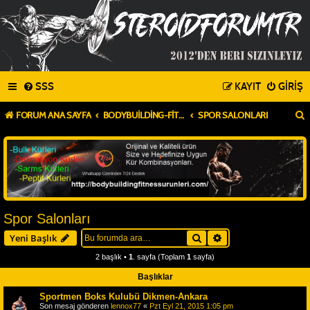
SSS
KAYIT
GIRIŞ
FORUM ANA SAYFA
BODYBUILDING-FITNESS
SPOR SALONLARI
Spor Salonları
Ara
Gelişmiş arama
Yeni Başlık
2 başlık •
1
. sayfa (Toplam
1
sayfa)
Başlıklar
Sportmen Boks Kulubü Dikmen-Ankara
Son mesaj gönderen
lennox77
«
Pzt Eyl 21, 2015 1:05 pm