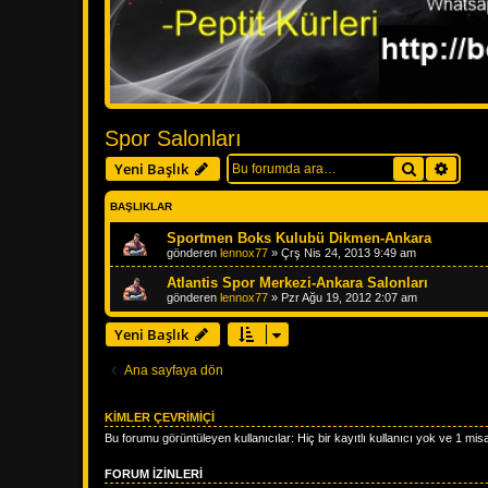
Spor Salonları
Ara
Geliş
Yeni Başlık
BAŞLIKLAR
Sportmen Boks Kulubü Dikmen-Ankara
gönderen
lennox77
»
Çrş Nis 24, 2013 9:49 am
Atlantis Spor Merkezi-Ankara Salonları
gönderen
lennox77
»
Pzr Ağu 19, 2012 2:07 am
Yeni Başlık
Ana sayfaya dön
KIMLER ÇEVRIMIÇI
Bu forumu görüntüleyen kullanıcılar: Hiç bir kayıtlı kullanıcı yok ve 1 misa
FORUM IZINLERI