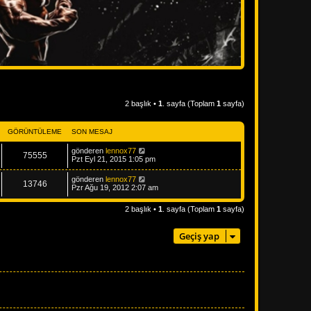
2 başlık •
1
. sayfa (Toplam
1
sayfa)
GÖRÜNTÜLEME
SON MESAJ
gönderen
lennox77
75555
Pzt Eyl 21, 2015 1:05 pm
gönderen
lennox77
13746
Pzr Ağu 19, 2012 2:07 am
2 başlık •
1
. sayfa (Toplam
1
sayfa)
Geçiş yap