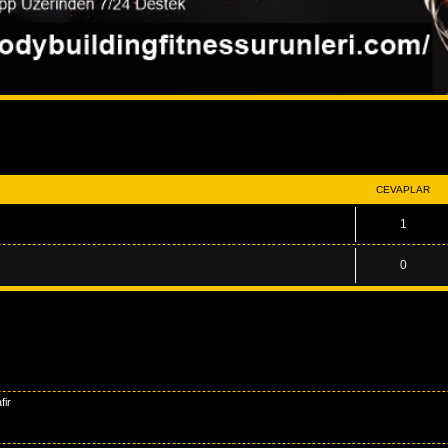
miş arama
CEVAPLAR
1
0
fir