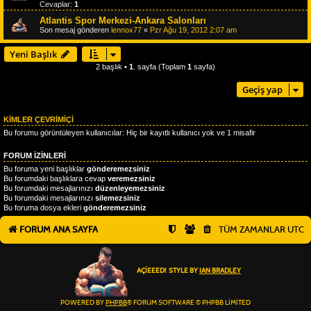
Cevaplar:
1
Atlantis Spor Merkezi-Ankara Salonları
Son mesaj gönderen
lennox77
«
Pzr Ağu 19, 2012 2:07 am
Yeni Başlık
2 başlık •
1
. sayfa (Toplam
1
sayfa)
Geçiş yap
KIMLER ÇEVRIMIÇI
Bu forumu görüntüleyen kullanıcılar: Hiç bir kayıtlı kullanıcı yok ve 1 misafir
FORUM IZINLERI
Bu foruma yeni başlıklar
gönderemezsiniz
Bu forumdaki başlıklara cevap
veremezsiniz
Bu forumdaki mesajlarınızı
düzenleyemezsiniz
Bu forumdaki mesajlarınızı
silemezsiniz
Bu foruma dosya ekleri
gönderemezsiniz
FORUM ANA SAYFA
TÜM ZAMANLAR
UTC
AÇIEEED! STYLE BY
IAN BRADLEY
POWERED BY
PHPBB
® FORUM SOFTWARE © PHPBB LIMITED