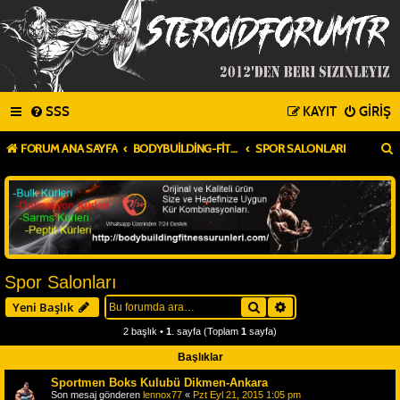
SSS
KAYIT
GIRIŞ
FORUM ANA SAYFA
BODYBUILDING-FITNESS
SPOR SALONLARI
Spor Salonları
Ara
Gelişmiş arama
Yeni Başlık
2 başlık •
1
. sayfa (Toplam
1
sayfa)
Başlıklar
Sportmen Boks Kulubü Dikmen-Ankara
Son mesaj gönderen
lennox77
«
Pzt Eyl 21, 2015 1:05 pm