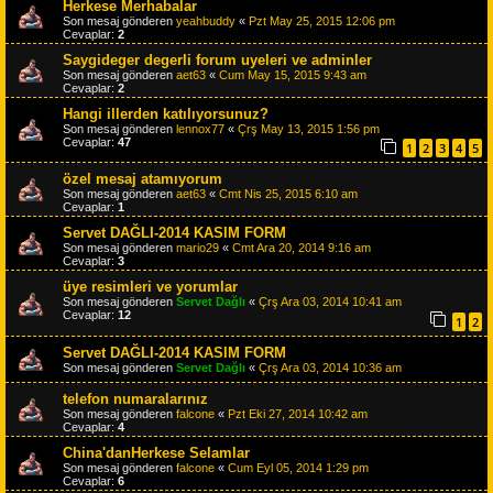
Herkese Merhabalar
Son mesaj gönderen
yeahbuddy
«
Pzt May 25, 2015 12:06 pm
Cevaplar:
2
Saygideger degerli forum uyeleri ve adminler
Son mesaj gönderen
aet63
«
Cum May 15, 2015 9:43 am
Cevaplar:
2
Hangi illerden katılıyorsunuz?
Son mesaj gönderen
lennox77
«
Çrş May 13, 2015 1:56 pm
Cevaplar:
47
1
2
3
4
5
özel mesaj atamıyorum
Son mesaj gönderen
aet63
«
Cmt Nis 25, 2015 6:10 am
Cevaplar:
1
Servet DAĞLI-2014 KASIM FORM
Son mesaj gönderen
mario29
«
Cmt Ara 20, 2014 9:16 am
Cevaplar:
3
üye resimleri ve yorumlar
Son mesaj gönderen
Servet Dağlı
«
Çrş Ara 03, 2014 10:41 am
Cevaplar:
12
1
2
Servet DAĞLI-2014 KASIM FORM
Son mesaj gönderen
Servet Dağlı
«
Çrş Ara 03, 2014 10:36 am
telefon numaralarınız
Son mesaj gönderen
falcone
«
Pzt Eki 27, 2014 10:42 am
Cevaplar:
4
China'danHerkese Selamlar
Son mesaj gönderen
falcone
«
Cum Eyl 05, 2014 1:29 pm
Cevaplar:
6