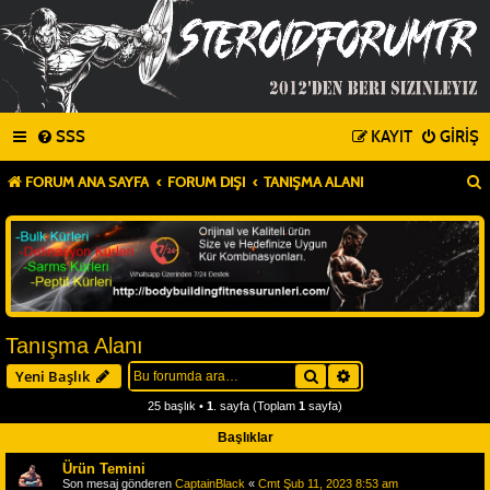
SSS
KAYIT
GIRIŞ
FORUM ANA SAYFA
FORUM DIŞI
TANIŞMA ALANI
Tanışma Alanı
Ara
Gelişmiş arama
Yeni Başlık
25 başlık •
1
. sayfa (Toplam
1
sayfa)
Başlıklar
Ürün Temini
Son mesaj gönderen
CaptainBlack
«
Cmt Şub 11, 2023 8:53 am