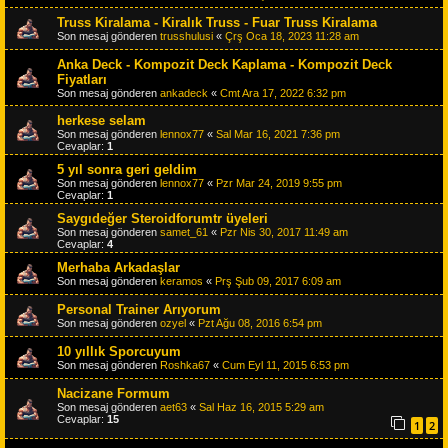
Truss Kiralama - Kiralık Truss - Fuar Truss Kiralama
Son mesaj gönderen
trusshulusi
«
Çrş Oca 18, 2023 11:28 am
Anka Deck - Kompozit Deck Kaplama - Kompozit Deck
Fiyatları
Son mesaj gönderen
ankadeck
«
Cmt Ara 17, 2022 6:32 pm
herkese selam
Son mesaj gönderen
lennox77
«
Sal Mar 16, 2021 7:36 pm
Cevaplar:
1
5 yıl sonra geri geldim
Son mesaj gönderen
lennox77
«
Pzr Mar 24, 2019 9:55 pm
Cevaplar:
1
Saygıdeğer Steroidforumtr üyeleri
Son mesaj gönderen
samet_61
«
Pzr Nis 30, 2017 11:49 am
Cevaplar:
4
Merhaba Arkadaşlar
Son mesaj gönderen
keramos
«
Prş Şub 09, 2017 6:09 am
Personal Trainer Arıyorum
Son mesaj gönderen
ozyel
«
Pzt Ağu 08, 2016 6:54 pm
10 yıllık Sporcuyum
Son mesaj gönderen
Roshka67
«
Cum Eyl 11, 2015 6:53 pm
Nacizane Formum
Son mesaj gönderen
aet63
«
Sal Haz 16, 2015 5:29 am
Cevaplar:
15
1
2