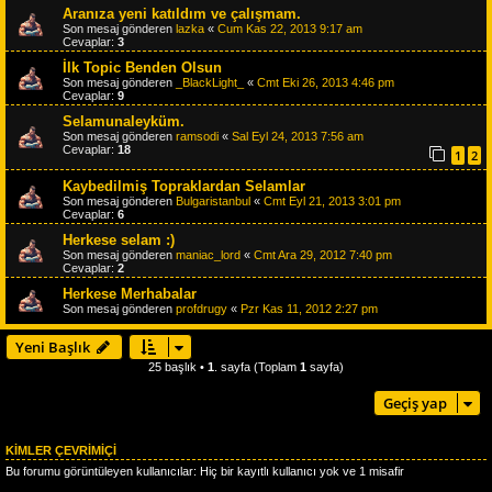
Aranıza yeni katıldım ve çalışmam.
Son mesaj gönderen
lazka
«
Cum Kas 22, 2013 9:17 am
Cevaplar:
3
İlk Topic Benden Olsun
Son mesaj gönderen
_BlackLight_
«
Cmt Eki 26, 2013 4:46 pm
Cevaplar:
9
Selamunaleyküm.
Son mesaj gönderen
ramsodi
«
Sal Eyl 24, 2013 7:56 am
Cevaplar:
18
1
2
Kaybedilmiş Topraklardan Selamlar
Son mesaj gönderen
Bulgaristanbul
«
Cmt Eyl 21, 2013 3:01 pm
Cevaplar:
6
Herkese selam :)
Son mesaj gönderen
maniac_lord
«
Cmt Ara 29, 2012 7:40 pm
Cevaplar:
2
Herkese Merhabalar
Son mesaj gönderen
profdrugy
«
Pzr Kas 11, 2012 2:27 pm
Yeni Başlık
25 başlık •
1
. sayfa (Toplam
1
sayfa)
Geçiş yap
KIMLER ÇEVRIMIÇI
Bu forumu görüntüleyen kullanıcılar: Hiç bir kayıtlı kullanıcı yok ve 1 misafir