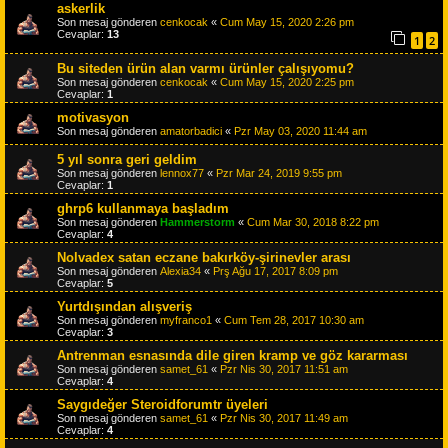
askerlik
Son mesaj gönderen
cenkocak
«
Cum May 15, 2020 2:26 pm
Cevaplar:
13
1
2
Bu siteden ürün alan varmı ürünler çalışıyomu?
Son mesaj gönderen
cenkocak
«
Cum May 15, 2020 2:25 pm
Cevaplar:
1
motivasyon
Son mesaj gönderen
amatorbadici
«
Pzr May 03, 2020 11:44 am
5 yıl sonra geri geldim
Son mesaj gönderen
lennox77
«
Pzr Mar 24, 2019 9:55 pm
Cevaplar:
1
ghrp6 kullanmaya başladım
Son mesaj gönderen
Hammerstorm
«
Cum Mar 30, 2018 8:22 pm
Cevaplar:
4
Nolvadex satan eczane bakırköy-şirinevler arası
Son mesaj gönderen
Alexia34
«
Prş Ağu 17, 2017 8:09 pm
Cevaplar:
5
Yurtdışından alışveriş
Son mesaj gönderen
myfranco1
«
Cum Tem 28, 2017 10:30 am
Cevaplar:
3
Antrenman esnasında dile giren kramp ve göz kararması
Son mesaj gönderen
samet_61
«
Pzr Nis 30, 2017 11:51 am
Cevaplar:
4
Saygıdeğer Steroidforumtr üyeleri
Son mesaj gönderen
samet_61
«
Pzr Nis 30, 2017 11:49 am
Cevaplar:
4