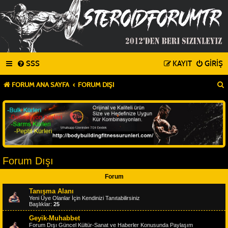
SSS
KAYIT
GIRIŞ
FORUM ANA SAYFA
FORUM DIŞI
Forum Dışı
Forum
Tanışma Alanı
Yeni Üye Olanlar İçin Kendinizi Tanıtabilirsiniz
Başlıklar:
25
Geyik-Muhabbet
Forum Dışı Güncel Kültür-Sanat ve Haberler Konusunda Paylaşım