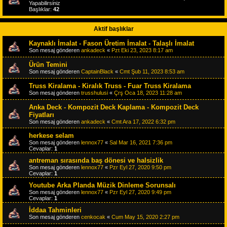
Yapabilirsiniz
Başlıklar:
42
Aktif başlıklar
Kaynaklı İmalat - Fason Üretim İmalat - Talaşlı İmalat
Son mesaj gönderen
ankadeck
«
Pzt Eki 23, 2023 8:17 am
Ürün Temini
Son mesaj gönderen
CaptainBlack
«
Cmt Şub 11, 2023 8:53 am
Truss Kiralama - Kiralık Truss - Fuar Truss Kiralama
Son mesaj gönderen
trusshulusi
«
Çrş Oca 18, 2023 11:28 am
Anka Deck - Kompozit Deck Kaplama - Kompozit Deck
Fiyatları
Son mesaj gönderen
ankadeck
«
Cmt Ara 17, 2022 6:32 pm
herkese selam
Son mesaj gönderen
lennox77
«
Sal Mar 16, 2021 7:36 pm
Cevaplar:
1
antreman sırasında baş dönesi ve halsizlik
Son mesaj gönderen
lennox77
«
Pzr Eyl 27, 2020 9:50 pm
Cevaplar:
1
Youtube Arka Planda Müzik Dinleme Sorunsalı
Son mesaj gönderen
lennox77
«
Pzr Eyl 27, 2020 9:49 pm
Cevaplar:
1
İddaa Tahminleri
Son mesaj gönderen
cenkocak
«
Cum May 15, 2020 2:27 pm