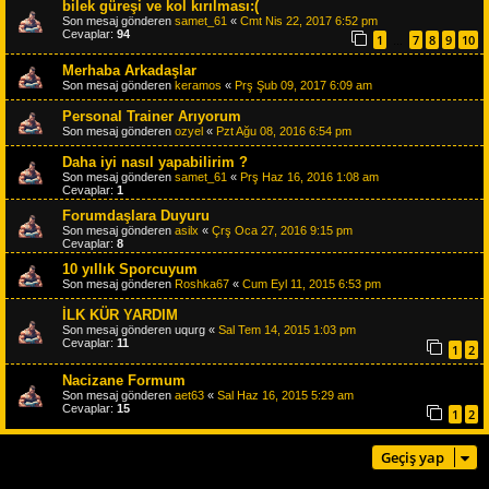
bilek güreşi ve kol kırılması:(
Son mesaj gönderen
samet_61
«
Cmt Nis 22, 2017 6:52 pm
Cevaplar:
94
1
7
8
9
10
…
Merhaba Arkadaşlar
Son mesaj gönderen
keramos
«
Prş Şub 09, 2017 6:09 am
Personal Trainer Arıyorum
Son mesaj gönderen
ozyel
«
Pzt Ağu 08, 2016 6:54 pm
Daha iyi nasıl yapabilirim ?
Son mesaj gönderen
samet_61
«
Prş Haz 16, 2016 1:08 am
Cevaplar:
1
Forumdaşlara Duyuru
Son mesaj gönderen
asilx
«
Çrş Oca 27, 2016 9:15 pm
Cevaplar:
8
10 yıllık Sporcuyum
Son mesaj gönderen
Roshka67
«
Cum Eyl 11, 2015 6:53 pm
İLK KÜR YARDIM
Son mesaj gönderen
uqurg
«
Sal Tem 14, 2015 1:03 pm
Cevaplar:
11
1
2
Nacizane Formum
Son mesaj gönderen
aet63
«
Sal Haz 16, 2015 5:29 am
Cevaplar:
15
1
2
Geçiş yap