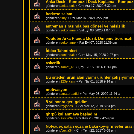
Anka Deck - Kompozit Deck Kaplama - Kompozit
gönderen
ankadeck
»
Cmt Ara 17, 2022 6:32 pm
herkese selam
gönderen
fsby
»
Pzr Mar 07, 2021 3:27 pm
antreman sırasında baş dönesi ve halsizlik
gönderen
sekoname
»
Sal Eyl 08, 2020 1:07 pm
Youtube Arka Planda Müzik Dinleme Sorunsalı
gönderen
sekoname
»
Pzt Eyl 07, 2020 11:39 pm
İddaa Tahminleri
gönderen
cenkocak
»
Cum May 15, 2020 2:27 pm
askerlik
gönderen
samet_61
»
Çrş Eki 15, 2014 11:47 pm
Bu siteden ürün alan varmı ürünler çalışıyomu
gönderen
123erkam
»
Pzr Nis 01, 2018 9:14 am
motivasyon
gönderen
amatorbadici
»
Pzr May 03, 2020 11:44 am
5 yıl sonra geri geldim
gönderen
royjones1
»
Sal Mar 12, 2019 3:54 pm
ghrp6 kullanmaya başladım
gönderen
Alexia34
»
Pzr Kas 26, 2017 4:59 pm
Nolvadex satan eczane bakırköy-şirinevler arası
gönderen
Alexia34
»
Cmt Tem 22, 2017 5:08 pm