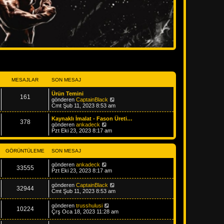
MESAJLAR
SON MESAJ
Ürün Temini
161
S
gönderen
CaptainBlack
o
Cmt Şub 11, 2023 8:53 am
n
m
Kaynaklı İmalat - Fason Üreti…
378
e
S
gönderen
ankadeck
s
o
Pzt Eki 23, 2023 8:17 am
a
n
j
m
ı
e
GÖRÜNTÜLEME
SON MESAJ
g
s
ö
a
gönderen
ankadeck
r
j
33555
Pzt Eki 23, 2023 8:17 am
ü
ı
n
g
t
ö
gönderen
CaptainBlack
32944
ü
r
Cmt Şub 11, 2023 8:53 am
l
ü
e
n
gönderen
trusshulusi
t
10224
Çrş Oca 18, 2023 11:28 am
ü
l