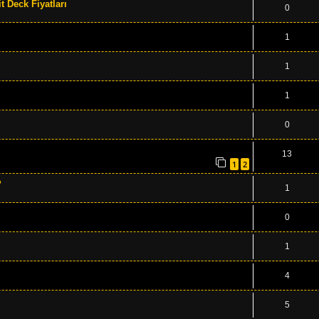
 Deck Fiyatları
0
1
1
1
0
13
1
2
?
1
0
1
4
5