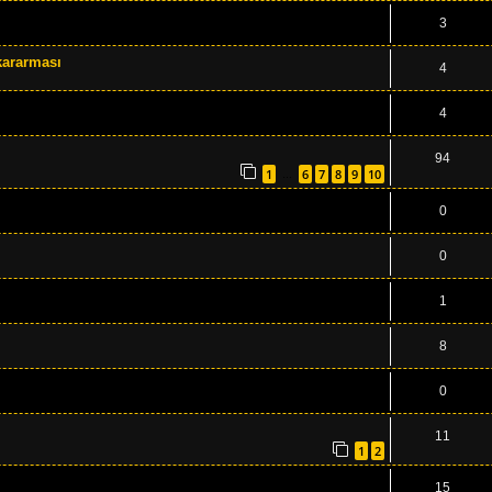
3
kararması
4
4
94
1
6
7
8
9
10
…
0
0
1
8
0
11
1
2
15