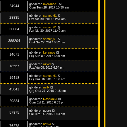
gönderen
myfranco1
24944
Cum Tem 28, 2017 10:30 am
gönderen
samet_61
28835
Pzr Nis 30, 2017 11:51 am
gönderen
samet_61
30084
Pzr Nis 30, 2017 11:49 am
gönderen
samet_61
388204
Cmt Nis 22, 2017 6:52 pm
gönderen
keramos
14671
Prş Şub 09, 2017 6:09 am
gönderen
ozyel
18567
Pzt Ağu 08, 2016 6:54 pm
gönderen
samet_61
19418
Prş Haz 16, 2016 1:08 am
gönderen
asilx
45041
Çrş Oca 27, 2016 9:15 pm
gönderen
Roshka67
20834
Cum Eyl 11, 2015 6:53 pm
gönderen
uqurg
57875
Sal Tem 14, 2015 1:03 pm
gönderen
aet63
76278