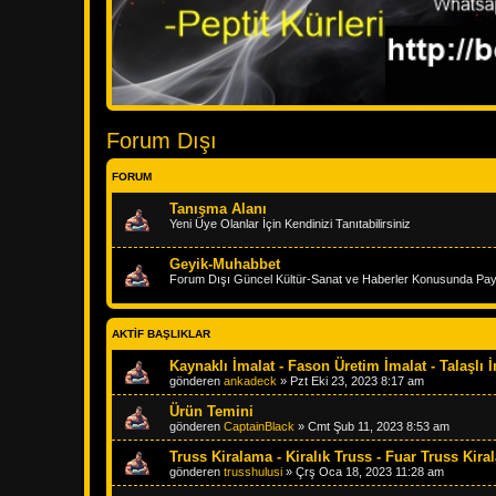
Forum Dışı
FORUM
Tanışma Alanı
Yeni Üye Olanlar İçin Kendinizi Tanıtabilirsiniz
Geyik-Muhabbet
Forum Dışı Güncel Kültür-Sanat ve Haberler Konusunda Payl
AKTIF BAŞLIKLAR
Kaynaklı İmalat - Fason Üretim İmalat - Talaşlı 
gönderen
ankadeck
»
Pzt Eki 23, 2023 8:17 am
Ürün Temini
gönderen
CaptainBlack
»
Cmt Şub 11, 2023 8:53 am
Truss Kiralama - Kiralık Truss - Fuar Truss Kir
gönderen
trusshulusi
»
Çrş Oca 18, 2023 11:28 am