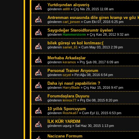
Yurtdışından alışveriş
gönderen
ati88
»
Çrş Nis 29, 2015 11:08 am
Antrenman esnasında dile giren kramp ve göz 
gönderen
carl_jonsen
»
Cum Eki 07, 2016 6:25 pm
Saygıdeğer Steroidforumtr üyeleri
gönderen
Hammerstorm
»
Çrş Kas 28, 2012 9:32 am
bilek güreşi ve kol kırılması:(
gönderen
samet_61
»
Cum May 03, 2013 2:39 pm
Merhaba Arkadaşlar
gönderen
keramos
»
Prş Şub 09, 2017 6:09 am
Personal Trainer Arıyorum
gönderen
ozyel
»
Pzt Ağu 08, 2016 6:54 pm
Daha iyi nasıl yapabilirim ?
gönderen
HarryBlade
»
Çrş Haz 15, 2016 9:47 pm
Forumdaşlara Duyuru
gönderen
lennox77
»
Prş Eki 08, 2015 8:20 pm
10 yıllık Sporcuyum
gönderen
Roshka67
»
Cum Eyl 11, 2015 6:53 pm
İLK KÜR YARDIM
gönderen
uqurg
»
Sal Haz 30, 2015 1:13 pm
Nacizane Formum