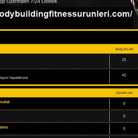
BAŞLIKLAR
25
42
aşım Yapabilirsiniz
CEVAPLAR
İmalat
0
0
alama
0