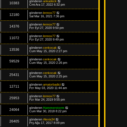
gönderen
ankadeck
e
10383
Cmt Ara 17, 2022 6:32 pm
gönderen
lennox77
12180
Sal Mar 16, 2021 7:36 pm
gönderen
lennox77
14376
Pzr Eyl 27, 2020 9:50 pm
gönderen
lennox77
11072
Pzr Eyl 27, 2020 9:49 pm
gönderen
cenkocak
13536
Cum May 15, 2020 2:27 pm
gönderen
cenkocak
59529
Cum May 15, 2020 2:26 pm
gönderen
cenkocak
25431
Cum May 15, 2020 2:25 pm
gönderen
amatorbadici
12711
Pzr May 03, 2020 11:44 am
gönderen
lennox77
25953
Pzr Mar 24, 2019 9:55 pm
gönderen
Hammerstorm
24064
Cum Mar 30, 2018 8:22 pm
gönderen
Alexia34
26405
Prş Ağu 17, 2017 8:09 pm