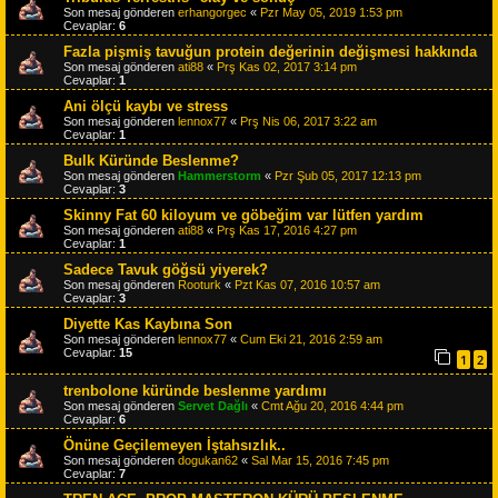
Son mesaj gönderen
erhangorgec
«
Pzr May 05, 2019 1:53 pm
Cevaplar:
6
Fazla pişmiş tavuğun protein değerinin değişmesi hakkında
Son mesaj gönderen
ati88
«
Prş Kas 02, 2017 3:14 pm
Cevaplar:
1
Ani ölçü kaybı ve stress
Son mesaj gönderen
lennox77
«
Prş Nis 06, 2017 3:22 am
Cevaplar:
1
Bulk Küründe Beslenme?
Son mesaj gönderen
Hammerstorm
«
Pzr Şub 05, 2017 12:13 pm
Cevaplar:
3
Skinny Fat 60 kiloyum ve göbeğim var lütfen yardım
Son mesaj gönderen
ati88
«
Prş Kas 17, 2016 4:27 pm
Cevaplar:
1
Sadece Tavuk göğsü yiyerek?
Son mesaj gönderen
Rooturk
«
Pzt Kas 07, 2016 10:57 am
Cevaplar:
3
Diyette Kas Kaybına Son
Son mesaj gönderen
lennox77
«
Cum Eki 21, 2016 2:59 am
Cevaplar:
15
1
2
trenbolone küründe beslenme yardımı
Son mesaj gönderen
Servet Dağlı
«
Cmt Ağu 20, 2016 4:44 pm
Cevaplar:
6
Önüne Geçilemeyen İştahsızlık..
Son mesaj gönderen
dogukan62
«
Sal Mar 15, 2016 7:45 pm
Cevaplar:
7