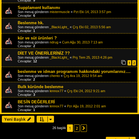
Cevaplar:
9
Supplament kullanımı
Son mesaj gönderen
mistermuscle
«
Pzt Eki 14, 2013 3:57 pm
Cevaplar:
6
Beslenme hk.
Son mesaj gönderen
_BlackLight_
«
Çrş Eki 02, 2013 5:56 am
Cevaplar:
1
kür ve süt ürünleri ?
Son mesaj gönderen
ndrug
«
Cum Ağu 30, 2013 7:13 am
Cevaplar:
2
DİET VE ÖNERİLERİNİZ ??
Son mesaj gönderen
_BlackLight_
«
Prş Tem 25, 2013 4:26 pm
Cevaplar:
12
1
2
beslenme ve idman programım hakkındaki yorumlarınız....
Son mesaj gönderen
chento
«
Çrş Ara 19, 2012 9:54 am
Cevaplar:
2
Bulk küründe beslenme
Son mesaj gönderen
lennox77
«
Çrş Eki 24, 2012 9:21 am
Cevaplar:
3
BESİN DEĞERLERİ
Son mesaj gönderen
lennox77
«
Pzr Ağu 19, 2012 2:01 am
Cevaplar:
1
Yeni Başlık
1
2
Sonraki
26 başlık