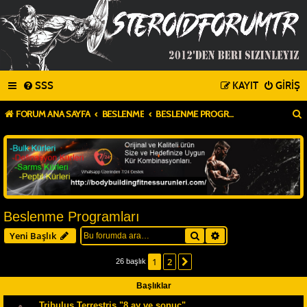
SSS
KAYIT
GIRIŞ
FORUM ANA SAYFA
BESLENME
BESLENME PROGRAMLARI
Beslenme Programları
Ara
Gelişmiş arama
Yeni Başlık
1
2
Sonraki
26 başlık
Başlıklar
Tribulus Terrestris "8.ay ve sonuç"