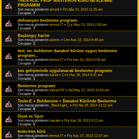
TREN ACE. PROP MASTERON KÜRÜ BESLENME
PRGRAMIM
Son mesaj gönderen
amorti
«
Pzt Ağu 10, 2015 11:25 am
Cevaplar:
7
definasyon beslenme programı
Son mesaj gönderen
lennox77
«
Çrş May 13, 2015 2:00 pm
Cevaplar:
7
Başlangıç hacim
Son mesaj gönderen
asterix
«
Cmt Kas 15, 2014 8:48 pm
Cevaplar:
1
test. en. boldenon danabol kürüne uygun beslenme
programı..
Son mesaj gönderen
lennox77
«
Pzt Kas 10, 2014 4:00 am
Cevaplar:
7
kas gelişiminde uygulanacak beslenme programı
Son mesaj gönderen
barda
«
Cmt Haz 28, 2014 8:31 pm
Cevaplar:
1
Beslenme programi
Son mesaj gönderen
vibrantTR
«
Sal May 27, 2014 10:54 am
Cevaplar:
5
Testo-E + Boldenone + Danabol Küründe Beslenme
Son mesaj gönderen
_BlackLight_
«
Pzt Nis 28, 2014 12:12 pm
Cevaplar:
8
Diyet ve Spor
Son mesaj gönderen
hayalet
«
Prş Kas 28, 2013 9:12 pm
Cevaplar:
5
testo-tren kürü
Son mesaj gönderen
lennox77
«
Prş Kas 07, 2013 12:07 am