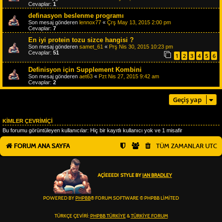
Cevaplar:
1
definasyon beslenme programı
Son mesaj gönderen
lennox77
«
Çrş May 13, 2015 2:00 pm
Cevaplar:
7
En iyi protein tozu sizce hangisi ?
Son mesaj gönderen
samet_61
«
Prş Nis 30, 2015 10:23 pm
Cevaplar:
51
1
2
3
4
5
6
Definisyon için Supplement Kombini
Son mesaj gönderen
aet63
«
Pzt Nis 27, 2015 9:42 am
Cevaplar:
2
Geçiş yap
KIMLER ÇEVRIMIÇI
Bu forumu görüntüleyen kullanıcılar: Hiç bir kayıtlı kullanıcı yok ve 1 misafir
FORUM ANA SAYFA
TÜM ZAMANLAR
UTC
AÇIEEED! STYLE BY
IAN BRADLEY
POWERED BY
PHPBB
® FORUM SOFTWARE © PHPBB LIMITED
TÜRKÇE ÇEVIRI:
PHPBB TÜRKIYE
&
TÜRKIYE FORUM