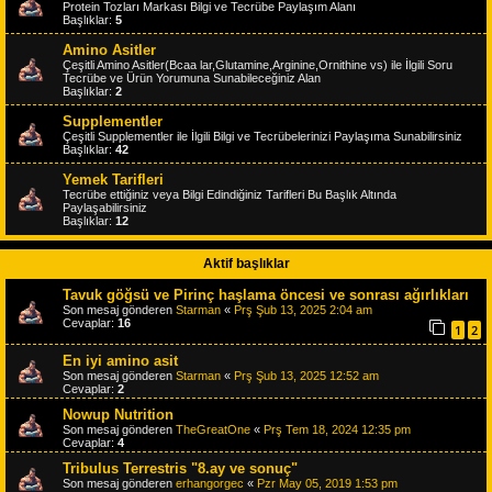
Protein Tozları Markası Bilgi ve Tecrübe Paylaşım Alanı
Başlıklar:
5
Amino Asitler
Çeşitli Amino Asitler(Bcaa lar,Glutamine,Arginine,Ornithine vs) ile İlgili Soru
Tecrübe ve Ürün Yorumuna Sunabileceğiniz Alan
Başlıklar:
2
Supplementler
Çeşitli Supplementler ile İlgili Bilgi ve Tecrübelerinizi Paylaşıma Sunabilirsiniz
Başlıklar:
42
Yemek Tarifleri
Tecrübe ettiğiniz veya Bilgi Edindiğiniz Tarifleri Bu Başlık Altında
Paylaşabilirsiniz
Başlıklar:
12
Aktif başlıklar
Tavuk göğsü ve Pirinç haşlama öncesi ve sonrası ağırlıkları
Son mesaj gönderen
Starman
«
Prş Şub 13, 2025 2:04 am
Cevaplar:
16
1
2
En iyi amino asit
Son mesaj gönderen
Starman
«
Prş Şub 13, 2025 12:52 am
Cevaplar:
2
Nowup Nutrition
Son mesaj gönderen
TheGreatOne
«
Prş Tem 18, 2024 12:35 pm
Cevaplar:
4
Tribulus Terrestris "8.ay ve sonuç"
Son mesaj gönderen
erhangorgec
«
Pzr May 05, 2019 1:53 pm