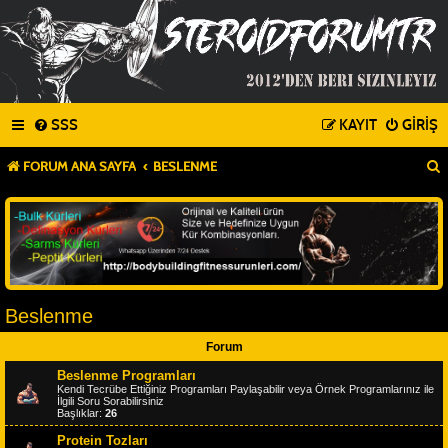
SSS
KAYIT
GIRIŞ
FORUM ANA SAYFA
BESLENME
Beslenme
Forum
Beslenme Programları
Kendi Tecrübe Ettiğiniz Programları Paylaşabilir veya Örnek Programlarınız ile
İlgili Soru Sorabilirsiniz
Başlıklar:
26
Protein Tozları