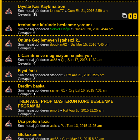
Diyette Kas Kaybına Son
Son mesaj gönderen
lennox77
«
Cum Eki 21, 2016 2:59 am
Cevaplar:
15
1
2
trenbolone küründe beslenme yardımı
Son mesaj gönderen
Servet Dağlı
«
Cmt Ağu 20, 2016 4:44 pm
Cevaplar:
6
Önüne Geçilemeyen İştahsızlık..
Son mesaj gönderen
dogukan62
«
Sal Mar 15, 2016 7:45 pm
Cevaplar:
7
L-Carnitine ve magnezyum enjeksiyon
Son mesaj gönderen
ati88
«
Çrş Şub 17, 2016 11:32 am
Cevaplar:
4
Fiyat farkı
Son mesaj gönderen
standart
«
Pzt Ara 21, 2015 3:25 pm
Cevaplar:
8
Derdim başka
Son mesaj gönderen
samet_61
«
Çrş Eyl 16, 2015 7:31 am
Cevaplar:
1
TREN ACE. PROP MASTERON KÜRÜ BESLENME
PRGRAMIM
Son mesaj gönderen
amorti
«
Pzt Ağu 10, 2015 11:25 am
Cevaplar:
7
Usa protein tozu
Son mesaj gönderen
asilx
«
Pzt Tem 13, 2015 11:25 am
Glukozamin
Son mesaj gönderen
aet63
«
Cum May 15, 2015 8:32 am