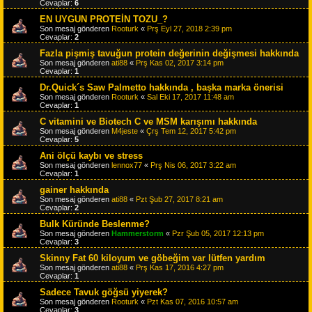
Cevaplar:
6
EN UYGUN PROTEİN TOZU_?
Son mesaj gönderen
Rooturk
«
Prş Eyl 27, 2018 2:39 pm
Cevaplar:
2
Fazla pişmiş tavuğun protein değerinin değişmesi hakkında
Son mesaj gönderen
ati88
«
Prş Kas 02, 2017 3:14 pm
Cevaplar:
1
Dr.Quick´s Saw Palmetto hakkında , başka marka önerisi
Son mesaj gönderen
Rooturk
«
Sal Eki 17, 2017 11:48 am
Cevaplar:
1
C vitamini ve Biotech C ve MSM karışımı hakkında
Son mesaj gönderen
M4jeste
«
Çrş Tem 12, 2017 5:42 pm
Cevaplar:
5
Ani ölçü kaybı ve stress
Son mesaj gönderen
lennox77
«
Prş Nis 06, 2017 3:22 am
Cevaplar:
1
gainer hakkında
Son mesaj gönderen
ati88
«
Pzt Şub 27, 2017 8:21 am
Cevaplar:
2
Bulk Küründe Beslenme?
Son mesaj gönderen
Hammerstorm
«
Pzr Şub 05, 2017 12:13 pm
Cevaplar:
3
Skinny Fat 60 kiloyum ve göbeğim var lütfen yardım
Son mesaj gönderen
ati88
«
Prş Kas 17, 2016 4:27 pm
Cevaplar:
1
Sadece Tavuk göğsü yiyerek?
Son mesaj gönderen
Rooturk
«
Pzt Kas 07, 2016 10:57 am
Cevaplar:
3