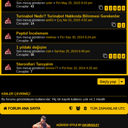
Son mesaj gönderen
ozler
«
Pzt May 25, 2015 8:43 pm
Cevaplar:
43
1
2
3
4
5
Turinabol Nedir? Turinabol Hakkında Bilinmesi Gerekenler
Son mesaj gönderen
aet63
«
Çrş Nis 01, 2015 4:52 am
Cevaplar:
14
1
2
Peptid İncelemem
Son mesaj gönderen
metinav
«
Pzr Kas 30, 2014 6:24 pm
Cevaplar:
8
1 yıldaki değişim
Son mesaj gönderen
roid
«
Sal Kas 25, 2014 6:49 pm
Cevaplar:
30
1
2
3
4
Steroidleri Tanıyalım
Son mesaj gönderen
lennox77
«
Pzt Kas 10, 2014 4:20 am
Cevaplar:
7
Geçiş yap
KIMLER ÇEVRIMIÇI
Bu forumu görüntüleyen kullanıcılar: Hiç bir kayıtlı kullanıcı yok ve 1 misafir
FORUM ANA SAYFA
TÜM ZAMANLAR
UTC
AÇIEEED! STYLE BY
IAN BRADLEY