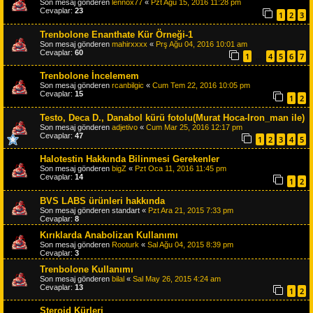
Son mesaj gönderen
lennox77
«
Pzt Ağu 15, 2016 11:28 pm
Cevaplar:
23
1
2
3
Trenbolone Enanthate Kür Örneği-1
Son mesaj gönderen
mahirxxxx
«
Prş Ağu 04, 2016 10:01 am
Cevaplar:
60
1
4
5
6
7
…
Trenbolone İncelemem
Son mesaj gönderen
rcanbilgic
«
Cum Tem 22, 2016 10:05 pm
Cevaplar:
15
1
2
Testo, Deca D., Danabol kürü fotolu(Murat Hoca-Iron_man ile)
Son mesaj gönderen
adjetivo
«
Cum Mar 25, 2016 12:17 pm
Cevaplar:
47
1
2
3
4
5
Halotestin Hakkında Bilinmesi Gerekenler
Son mesaj gönderen
bigZ
«
Pzt Oca 11, 2016 11:45 pm
Cevaplar:
14
1
2
BVS LABS ürünleri hakkında
Son mesaj gönderen
standart
«
Pzt Ara 21, 2015 7:33 pm
Cevaplar:
8
Kırıklarda Anabolizan Kullanımı
Son mesaj gönderen
Rooturk
«
Sal Ağu 04, 2015 8:39 pm
Cevaplar:
3
Trenbolone Kullanımı
Son mesaj gönderen
bilal
«
Sal May 26, 2015 4:24 am
Cevaplar:
13
1
2
Steroid Kürleri