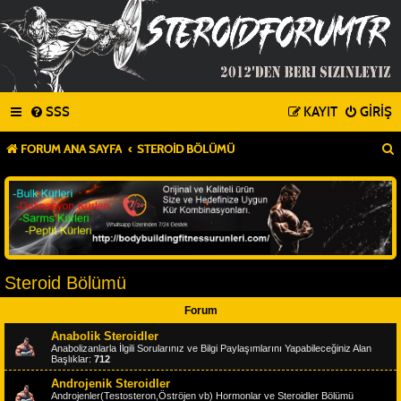
SSS
KAYIT
GIRIŞ
FORUM ANA SAYFA
STEROID BÖLÜMÜ
Steroid Bölümü
Forum
Anabolik Steroidler
Anabolizanlarla İlgili Sorularınız ve Bilgi Paylaşımlarını Yapabileceğiniz Alan
Başlıklar:
712
Androjenik Steroidler
Androjenler(Testosteron,Öströjen vb) Hormonlar ve Steroidler Bölümü