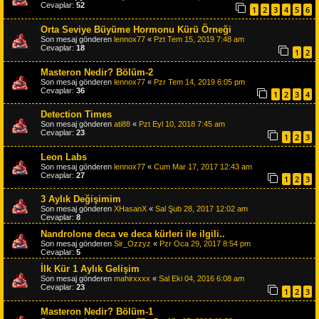
Cevaplar:
52
1
2
3
4
5
6
Orta Seviye Büyüme Hormonu Kürü Örneği
Son mesaj gönderen
lennox77
«
Pzt Tem 15, 2019 7:48 am
Cevaplar:
18
1
2
Masteron Nedir? Bölüm-2
Son mesaj gönderen
lennox77
«
Pzr Tem 14, 2019 6:05 pm
Cevaplar:
36
1
2
3
4
Detection Times
Son mesaj gönderen
ati88
«
Pzt Eyl 10, 2018 7:45 am
Cevaplar:
23
1
2
3
Leon Labs
Son mesaj gönderen
lennox77
«
Cum Mar 17, 2017 12:43 am
Cevaplar:
27
1
2
3
3 Aylık Değişimim
Son mesaj gönderen
XHasanX
«
Sal Şub 28, 2017 12:02 am
Cevaplar:
8
Nandrolone deca ve deca kürleri ile ilgili..
Son mesaj gönderen
Sir_Ozzyz
«
Pzr Oca 29, 2017 8:54 pm
Cevaplar:
5
İlk Kür 1 Aylık Gelişim
Son mesaj gönderen
mahirxxxx
«
Sal Eki 04, 2016 6:08 am
Cevaplar:
23
1
2
3
Masteron Nedir? Bölüm-1