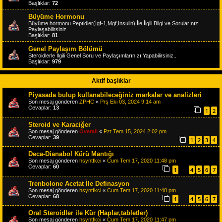
Başlıklar:
72
Büyüme Hormonu
Büyüme hormonu Peptidler(İgf-1,Mgf,Insulin) İle İlgili Bilgi ve Sorularınızı
Paylaşabilirsiniz
Başlıklar:
81
Genel Paylaşım Bölümü
Steroidlerle İlgili Genel Soru ve Paylaşımlarınızı Yapabilirsiniz..
Başlıklar:
979
Aktif başlıklar
Piyasada bulup kullanabileceğiniz markalar ve analizleri
Son mesaj gönderen
ZPHC
«
Prş Eki 03, 2024 9:14 am
Cevaplar:
13
1
2
Steroid ve Karaciğer
Son mesaj gönderen
Overall
«
Pzt Tem 15, 2024 2:02 pm
Cevaplar:
39
1
2
3
4
Deca-Dianabol Kürü Mantığı
Son mesaj gönderen
hsyntfkci
«
Cum Tem 17, 2020 11:48 pm
Cevaplar:
60
1
4
5
6
7
…
Trenbolone Acetat İle Definasyon
Son mesaj gönderen
hsyntfkci
«
Cum Tem 17, 2020 11:48 pm
Cevaplar:
68
1
4
5
6
7
…
Oral Steroidler ile Kür (Haplar,tabletler)
Son mesaj gönderen
hsyntfkci
«
Cum Tem 17, 2020 11:47 pm