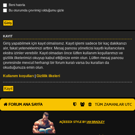
Beni hatırla
Bu oturumda çevrimiçi olduğumu gizle
KAYIT
Giriş yapabilmek için kayıt olmalısınız. Kayıt işlemi sadece bir kaç dakikanızı
alır, fakat yeteneklerinizi arttırır. Mesaj panosu yöneticisi kayıtlı kullanıcılara
ekstra izinler verebilir. Kayıt olmadan önce lütfen kullanım koşullarımızı ve
gizlilik ilkelerimizi okuyup kabul ettiğinize emin olun. Lütfen mesaj panosu
çevresinde mevcut herhangi bir forum kuralı varsa bu kuralları da
okuduğunuza emin olun.
Kullanım koşulları
|
Gizlilik ilkeleri
Kayıt
FORUM ANA SAYFA
TÜM ZAMANLAR
UTC
AÇIEEED! STYLE BY
IAN BRADLEY