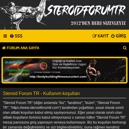
SSS
KAYIT
GIRIŞ
FORUM ANA SAYFA
Steroid Forum TR - Kullanım koşulları
"Steroid Forum TR" (diğer anlamda "biz", "tarafımız", "bizim", "Steroid Forum
TR", "https://www.steroidforumtr.com") tarafından çoğaltılan, yasal olarak sınırlı
olan alttaki koşulları kabul etmiş sayılıyorsunuz. Eğer yasal olarak sınırlı olan
alttaki koşulların tümünü kabul etmiyorsanız o zaman lütfen "Steroid Forum TR"
mesaj panosuna giriş yapmayın ve/veya kullanmayın. Biz bu koşulları herhangi
bir zamanda değiştirebiliriz ve sizi bilgilendirebiliriz, buna rağmen kendiniz