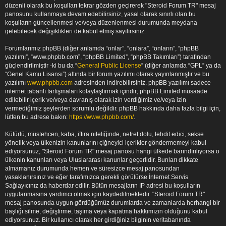
düzenli olarak bu koşulları tekrar gözden geçirerek "Steroid Forum TR" mesaj
panosunu kullanmaya devam edebilirsiniz, yasal olarak sınırlı olan bu
koşulların güncellenmesi ve/veya düzenlenmesi durumunda meydana
gelebilecek değişiklikleri de kabul etmiş sayılırsınız.
Forumlarımız phpBB (diğer anlamda “onlar”, “onlara”, “onların”, “phpBB
yazılımı”, “www.phpbb.com”, “phpBB Limited”, “phpBB Takımları”) tarafından
güçlendirilmiştir -ki bu da “
General Public License
” (diğer anlamda “GPL” ya da
“Genel Kamu Lisansı”) altında bir forum yazılımı olarak yayınlanmıştır ve bu
yazılımı
www.phpbb.com
adresinden indirebilirsiniz. phpBB yazılımı sadece
internet tabanlı tartışmaları kolaylaştırmak içindir; phpBB Limited müsaade
edilebilir içerik ve/veya davranış olarak izin verdiğimiz ve/veya izin
vermediğimiz şeylerden sorumlu değildir. phpBB hakkında daha fazla bilgi için,
lütfen bu adrese bakın:
https://www.phpbb.com/
.
Küfürlü, müstehcen, kaba, iftira niteliğinde, nefret dolu, tehdit edici, sekse
yönelik veya ülkenizin kanunlarını çiğneyici içerikler göndermemeyi kabul
ediyorsunuz, "Steroid Forum TR" mesaj panosu hangi ülkede barındırılıyorsa o
ülkenin kanunları veya Uluslararası kanunlar geçerlidir. Bunları dikkate
almamanız durumunda hemen ve süresizce mesaj panosundan
yasaklanırsınız ve eğer tarafımızca gerekli görülürse İnternet Servis
Sağlayıcınız da haberdar edilir. Bütün mesajların IP adresi bu koşulların
uygulanmasına yardımcı olmak için kaydedilmektedir. "Steroid Forum TR"
mesaj panosunda uygun gördüğümüz durumlarda ve zamanlarda herhangi bir
başlığı silme, değiştirme, taşıma veya kapatma hakkımızın olduğunu kabul
ediyorsunuz. Bir kullanıcı olarak her girdiğiniz bilginin veritabanında