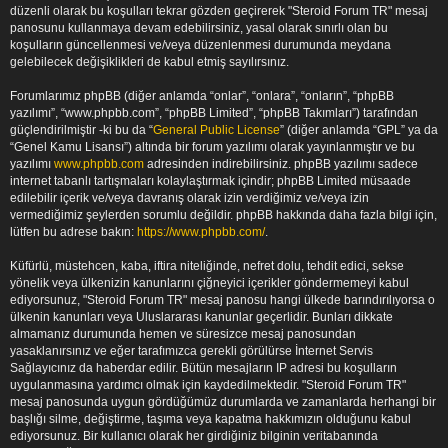
düzenli olarak bu koşulları tekrar gözden geçirerek "Steroid Forum TR" mesaj
panosunu kullanmaya devam edebilirsiniz, yasal olarak sınırlı olan bu
koşulların güncellenmesi ve/veya düzenlenmesi durumunda meydana
gelebilecek değişiklikleri de kabul etmiş sayılırsınız.
Forumlarımız phpBB (diğer anlamda “onlar”, “onlara”, “onların”, “phpBB
yazılımı”, “www.phpbb.com”, “phpBB Limited”, “phpBB Takımları”) tarafından
güçlendirilmiştir -ki bu da “
General Public License
” (diğer anlamda “GPL” ya da
“Genel Kamu Lisansı”) altında bir forum yazılımı olarak yayınlanmıştır ve bu
yazılımı
www.phpbb.com
adresinden indirebilirsiniz. phpBB yazılımı sadece
internet tabanlı tartışmaları kolaylaştırmak içindir; phpBB Limited müsaade
edilebilir içerik ve/veya davranış olarak izin verdiğimiz ve/veya izin
vermediğimiz şeylerden sorumlu değildir. phpBB hakkında daha fazla bilgi için,
lütfen bu adrese bakın:
https://www.phpbb.com/
.
Küfürlü, müstehcen, kaba, iftira niteliğinde, nefret dolu, tehdit edici, sekse
yönelik veya ülkenizin kanunlarını çiğneyici içerikler göndermemeyi kabul
ediyorsunuz, "Steroid Forum TR" mesaj panosu hangi ülkede barındırılıyorsa o
ülkenin kanunları veya Uluslararası kanunlar geçerlidir. Bunları dikkate
almamanız durumunda hemen ve süresizce mesaj panosundan
yasaklanırsınız ve eğer tarafımızca gerekli görülürse İnternet Servis
Sağlayıcınız da haberdar edilir. Bütün mesajların IP adresi bu koşulların
uygulanmasına yardımcı olmak için kaydedilmektedir. "Steroid Forum TR"
mesaj panosunda uygun gördüğümüz durumlarda ve zamanlarda herhangi bir
başlığı silme, değiştirme, taşıma veya kapatma hakkımızın olduğunu kabul
ediyorsunuz. Bir kullanıcı olarak her girdiğiniz bilginin veritabanında