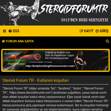
SSS
KAYIT
GIRIŞ
FORUM ANA SAYFA
Steroid Forum TR - Kullanım koşulları
"Steroid Forum TR" (diğer anlamda "biz", "tarafımız", "bizim", "Steroid Forum
TR", "https://www.steroidforumtr.com") tarafından çoğaltılan, yasal olarak sınırlı
olan alttaki koşulları kabul etmiş sayılıyorsunuz. Eğer yasal olarak sınırlı olan
alttaki koşulların tümünü kabul etmiyorsanız o zaman lütfen "Steroid Forum TR"
mesaj panosuna giriş yapmayın ve/veya kullanmayın. Biz bu koşulları herhangi
bir zamanda değiştirebiliriz ve sizi bilgilendirebiliriz, buna rağmen kendiniz