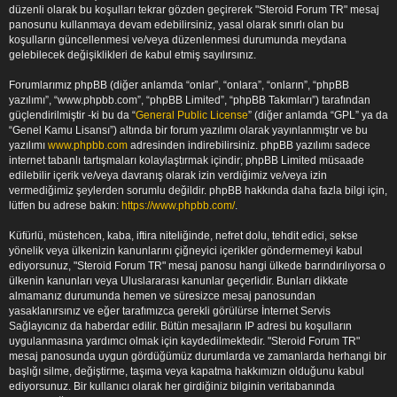
düzenli olarak bu koşulları tekrar gözden geçirerek "Steroid Forum TR" mesaj
panosunu kullanmaya devam edebilirsiniz, yasal olarak sınırlı olan bu
koşulların güncellenmesi ve/veya düzenlenmesi durumunda meydana
gelebilecek değişiklikleri de kabul etmiş sayılırsınız.
Forumlarımız phpBB (diğer anlamda “onlar”, “onlara”, “onların”, “phpBB
yazılımı”, “www.phpbb.com”, “phpBB Limited”, “phpBB Takımları”) tarafından
güçlendirilmiştir -ki bu da “
General Public License
” (diğer anlamda “GPL” ya da
“Genel Kamu Lisansı”) altında bir forum yazılımı olarak yayınlanmıştır ve bu
yazılımı
www.phpbb.com
adresinden indirebilirsiniz. phpBB yazılımı sadece
internet tabanlı tartışmaları kolaylaştırmak içindir; phpBB Limited müsaade
edilebilir içerik ve/veya davranış olarak izin verdiğimiz ve/veya izin
vermediğimiz şeylerden sorumlu değildir. phpBB hakkında daha fazla bilgi için,
lütfen bu adrese bakın:
https://www.phpbb.com/
.
Küfürlü, müstehcen, kaba, iftira niteliğinde, nefret dolu, tehdit edici, sekse
yönelik veya ülkenizin kanunlarını çiğneyici içerikler göndermemeyi kabul
ediyorsunuz, "Steroid Forum TR" mesaj panosu hangi ülkede barındırılıyorsa o
ülkenin kanunları veya Uluslararası kanunlar geçerlidir. Bunları dikkate
almamanız durumunda hemen ve süresizce mesaj panosundan
yasaklanırsınız ve eğer tarafımızca gerekli görülürse İnternet Servis
Sağlayıcınız da haberdar edilir. Bütün mesajların IP adresi bu koşulların
uygulanmasına yardımcı olmak için kaydedilmektedir. "Steroid Forum TR"
mesaj panosunda uygun gördüğümüz durumlarda ve zamanlarda herhangi bir
başlığı silme, değiştirme, taşıma veya kapatma hakkımızın olduğunu kabul
ediyorsunuz. Bir kullanıcı olarak her girdiğiniz bilginin veritabanında