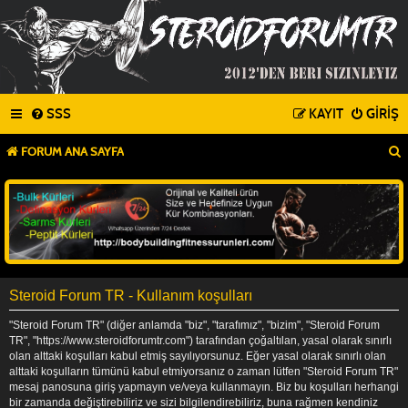
SSS
KAYIT
GIRIŞ
FORUM ANA SAYFA
Steroid Forum TR - Kullanım koşulları
"Steroid Forum TR" (diğer anlamda "biz", "tarafımız", "bizim", "Steroid Forum
TR", "https://www.steroidforumtr.com") tarafından çoğaltılan, yasal olarak sınırlı
olan alttaki koşulları kabul etmiş sayılıyorsunuz. Eğer yasal olarak sınırlı olan
alttaki koşulların tümünü kabul etmiyorsanız o zaman lütfen "Steroid Forum TR"
mesaj panosuna giriş yapmayın ve/veya kullanmayın. Biz bu koşulları herhangi
bir zamanda değiştirebiliriz ve sizi bilgilendirebiliriz, buna rağmen kendiniz