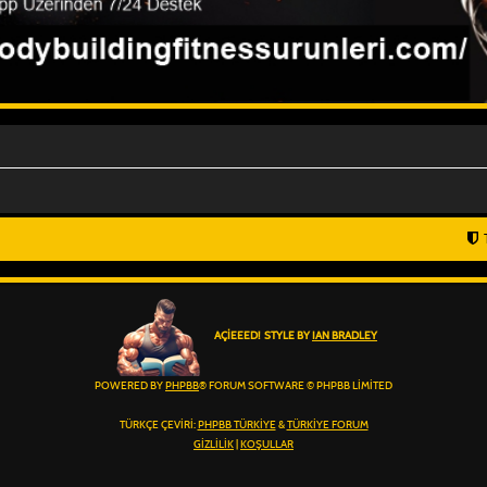
AÇIEEED! STYLE BY
IAN BRADLEY
POWERED BY
PHPBB
® FORUM SOFTWARE © PHPBB LIMITED
TÜRKÇE ÇEVIRI:
PHPBB TÜRKIYE
&
TÜRKIYE FORUM
GIZLILIK
|
KOŞULLAR