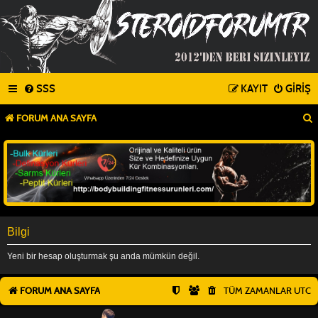
SSS
KAYIT
GIRIŞ
FORUM ANA SAYFA
Bilgi
Yeni bir hesap oluşturmak şu anda mümkün değil.
FORUM ANA SAYFA
TÜM ZAMANLAR
UTC