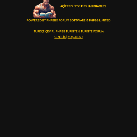
AÇIEEED! STYLE BY
IAN BRADLEY
POWERED BY
PHPBB
® FORUM SOFTWARE © PHPBB LIMITED
TÜRKÇE ÇEVIRI:
PHPBB TÜRKIYE
&
TÜRKIYE FORUM
GIZLILIK
|
KOŞULLAR