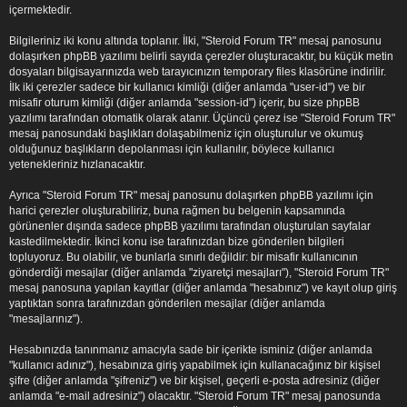
içermektedir.
Bilgileriniz iki konu altında toplanır. İlki, "Steroid Forum TR" mesaj panosunu
dolaşırken phpBB yazılımı belirli sayıda çerezler oluşturacaktır, bu küçük metin
dosyaları bilgisayarınızda web tarayıcınızın temporary files klasörüne indirilir.
İlk iki çerezler sadece bir kullanıcı kimliği (diğer anlamda "user-id") ve bir
misafir oturum kimliği (diğer anlamda "session-id") içerir, bu size phpBB
yazılımı tarafından otomatik olarak atanır. Üçüncü çerez ise "Steroid Forum TR"
mesaj panosundaki başlıkları dolaşabilmeniz için oluşturulur ve okumuş
olduğunuz başlıkların depolanması için kullanılır, böylece kullanıcı
yetenekleriniz hızlanacaktır.
Ayrıca "Steroid Forum TR" mesaj panosunu dolaşırken phpBB yazılımı için
harici çerezler oluşturabiliriz, buna rağmen bu belgenin kapsamında
görünenler dışında sadece phpBB yazılımı tarafından oluşturulan sayfalar
kastedilmektedir. İkinci konu ise tarafınızdan bize gönderilen bilgileri
topluyoruz. Bu olabilir, ve bunlarla sınırlı değildir: bir misafir kullanıcının
gönderdiği mesajlar (diğer anlamda "ziyaretçi mesajları"), "Steroid Forum TR"
mesaj panosuna yapılan kayıtlar (diğer anlamda "hesabınız") ve kayıt olup giriş
yaptıktan sonra tarafınızdan gönderilen mesajlar (diğer anlamda
"mesajlarınız").
Hesabınızda tanınmanız amacıyla sade bir içerikte isminiz (diğer anlamda
"kullanıcı adınız"), hesabınıza giriş yapabilmek için kullanacağınız bir kişisel
şifre (diğer anlamda "şifreniz") ve bir kişisel, geçerli e-posta adresiniz (diğer
anlamda "e-mail adresiniz") olacaktır. "Steroid Forum TR" mesaj panosunda