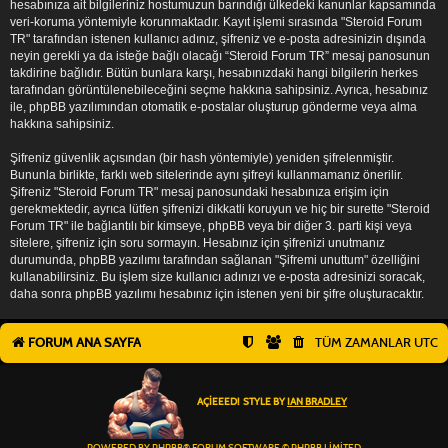
hesabınıza ait bilgileriniz hostumuzun barındığı ülkedeki kanunlar kapsamında
veri-koruma yöntemiyle korunmaktadır. Kayıt işlemi sırasında "Steroid Forum
TR" tarafından istenen kullanıcı adınız, şifreniz ve e-posta adresinizin dışında
neyin gerekli ya da isteğe bağlı olacağı “Steroid Forum TR” mesaj panosunun
takdirine bağlıdır. Bütün bunlara karşı, hesabınızdaki hangi bilgilerin herkes
tarafından görüntülenebileceğini seçme hakkına sahipsiniz. Ayrıca, hesabınız
ile, phpBB yazılımından otomatik e-postalar oluşturup gönderme veya alma
hakkına sahipsiniz.
Şifreniz güvenlik açısından (bir hash yöntemiyle) yeniden şifrelenmiştir.
Bununla birlikte, farklı web sitelerinde aynı şifreyi kullanmamanız önerilir.
Şifreniz "Steroid Forum TR" mesaj panosundaki hesabınıza erişim için
gerekmektedir, ayrıca lütfen şifrenizi dikkatli koruyun ve hiç bir surette "Steroid
Forum TR" ile bağlantılı bir kimseye, phpBB veya bir diğer 3. parti kişi veya
sitelere, şifreniz için soru sormayın. Hesabınız için şifrenizi unutmanız
durumunda, phpBB yazılımı tarafından sağlanan "Şifremi unuttum" özelliğini
kullanabilirsiniz. Bu işlem size kullanıcı adınızı ve e-posta adresinizi soracak,
daha sonra phpBB yazılımı hesabınız için istenen yeni bir şifre oluşturacaktır.
FORUM ANA SAYFA
TÜM ZAMANLAR
UTC
AÇIEEED! STYLE BY
IAN BRADLEY
POWERED BY
PHPBB
® FORUM SOFTWARE © PHPBB LIMITED