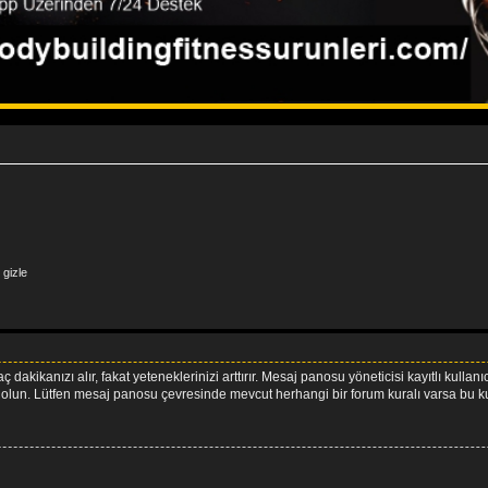
gizle
ç dakikanızı alır, fakat yeteneklerinizi arttırır. Mesaj panosu yöneticisi kayıtlı kullan
emin olun. Lütfen mesaj panosu çevresinde mevcut herhangi bir forum kuralı varsa bu