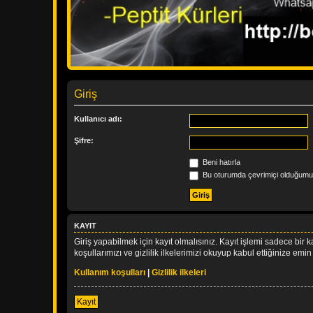
Giriş
Kullanıcı adı:
Şifre:
Beni hatırla
Bu oturumda çevrimiçi olduğumu 
KAYIT
Giriş yapabilmek için kayıt olmalısınız. Kayıt işlemi sadece bir ka
koşullarımızı ve gizlilik ilkelerimizi okuyup kabul ettiğinize 
Kullanım koşulları
|
Gizlilik ilkeleri
Kayıt