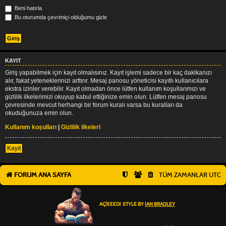
Beni hatırla
Bu oturumda çevrimiçi olduğumu gizle
KAYIT
Giriş yapabilmek için kayıt olmalısınız. Kayıt işlemi sadece bir kaç dakikanızı
alır, fakat yeteneklerinizi arttırır. Mesaj panosu yöneticisi kayıtlı kullanıcılara
ekstra izinler verebilir. Kayıt olmadan önce lütfen kullanım koşullarımızı ve
gizlilik ilkelerimizi okuyup kabul ettiğinize emin olun. Lütfen mesaj panosu
çevresinde mevcut herhangi bir forum kuralı varsa bu kuralları da
okuduğunuza emin olun.
Kullanım koşulları
|
Gizlilik ilkeleri
Kayıt
FORUM ANA SAYFA
TÜM ZAMANLAR
UTC
AÇIEEED! STYLE BY
IAN BRADLEY