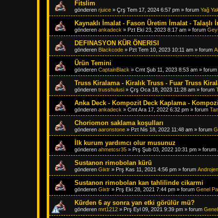
Fitslim
gönderen
rjuice
»
Çrş Tem 17, 2024 6:57 pm
» forum
Yağ Ya
Kaynaklı İmalat - Fason Üretim İmalat - Talaşlı 
gönderen
ankadeck
»
Pzt Eki 23, 2023 8:17 am
» forum
Gey
DEFINASYON KÜR ÖNERISI
gönderen
Blackcode
»
Pzt Tem 10, 2023 10:11 am
» forum
A
Ürün Temini
gönderen
CaptainBlack
»
Cmt Şub 11, 2023 8:53 am
» foru
Truss Kiralama - Kiralık Truss - Fuar Truss Kir
gönderen
trusshulusi
»
Çrş Oca 18, 2023 11:28 am
» forum
Anka Deck - Kompozit Deck Kaplama - Kompozit
gönderen
ankadeck
»
Cmt Ara 17, 2022 6:32 pm
» forum
Tan
Choriomon saklama koşulları
gönderen
aaronstone
»
Pzt Nis 18, 2022 11:48 am
» forum
G
İlk kurum yardımcı olur musunuz
gönderen
ahmetcsr35
»
Prş Şub 03, 2022 10:31 pm
» forum
Sustanon rimobolan kürü
gönderen
Gixtr
»
Prş Kas 11, 2021 4:56 pm
» forum
Androjen
Sustanon rimobolan kan tahlilinde cikarmi
gönderen
Gixtr
»
Prş Eki 28, 2021 7:44 pm
» forum
Genel Pa
Kürden 6 ay sonra yan etki görülür mü?
gönderen
mrt1212
»
Prş Eyl 09, 2021 9:39 pm
» forum
Genel