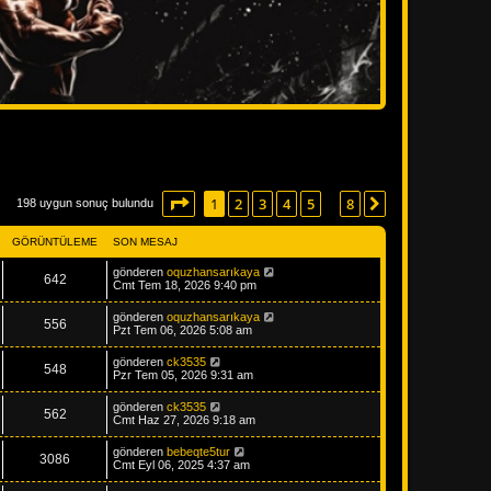
1
. sayfa (Toplam
8
sayfa)
1
2
3
4
5
8
Sonraki
198 uygun sonuç bulundu
…
GÖRÜNTÜLEME
SON MESAJ
gönderen
oquzhansarıkaya
642
Cmt Tem 18, 2026 9:40 pm
gönderen
oquzhansarıkaya
556
Pzt Tem 06, 2026 5:08 am
gönderen
ck3535
548
Pzr Tem 05, 2026 9:31 am
gönderen
ck3535
562
Cmt Haz 27, 2026 9:18 am
gönderen
bebeqte5tur
3086
Cmt Eyl 06, 2025 4:37 am