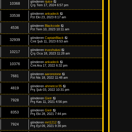
gönderen
rjuice
10368
Çrş Tem 17, 2024 6:57 pm
gönderen
ankadeck
33538
Pzt Eki 23, 2023 8:17 am
gönderen
Blackcode
4536
Pzt Tem 10, 2023 10:11 am
gönderen
CaptainBlack
32939
Cmt Şub 11, 2023 8:53 am
gönderen
trusshulusi
10217
Çrş Oca 18, 2023 11:28 am
gönderen
ankadeck
10376
Cmt Ara 17, 2022 6:32 pm
gönderen
aaronstone
7681
Pzt Nis 18, 2022 11:48 am
gönderen
ahmetcsr35
4819
Prş Şub 03, 2022 10:31 pm
gönderen
Gixtr
7928
Prş Kas 11, 2021 4:56 pm
gönderen
Gixtr
8353
Prş Eki 28, 2021 7:44 pm
gönderen
mrt1212
7924
Prş Eyl 09, 2021 9:39 pm