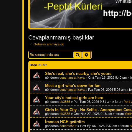
Cevaplanmamış başlıklar
Gelişmiş aramaya git
Ara
Gelişmiş arama
BAŞLIKLAR
She's real, she's nearby, she's yours
gönderen
oquzhansarıkaya
»
Cmt Tem 18, 2026 9:40 pm
» 
Meet a girl who's down for fun
gönderen
oquzhansarıkaya
»
Pzt Tem 06, 2026 5:08 am
» f
Your city's hottest girls are here
gönderen
ck3535
»
Pzr Tem 05, 2026 9:31 am
» forum
Yerli
Girls In Your City - No Selfie - Anonymous Cas
gönderen
ck3535
»
Cmt Haz 27, 2026 9:18 am
» forum
Yerl
İrandan HGH getirdim
gönderen
bebeqte5tur
»
Cmt Eyl 06, 2025 4:37 am
» forum
B