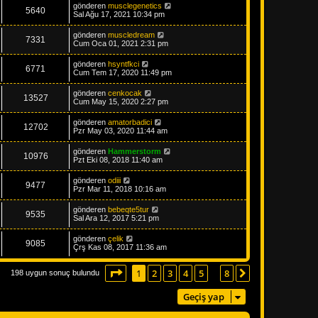
gönderen
musclegenetics
5640
Sal Ağu 17, 2021 10:34 pm
gönderen
muscledream
7331
Cum Oca 01, 2021 2:31 pm
gönderen
hsyntfkci
6771
Cum Tem 17, 2020 11:49 pm
gönderen
cenkocak
13527
Cum May 15, 2020 2:27 pm
gönderen
amatorbadici
12702
Pzr May 03, 2020 11:44 am
gönderen
Hammerstorm
10976
Pzt Eki 08, 2018 11:40 am
gönderen
odiii
9477
Pzr Mar 11, 2018 10:16 am
gönderen
bebeqte5tur
9535
Sal Ara 12, 2017 5:21 pm
gönderen
çelik
9085
Çrş Kas 08, 2017 11:36 am
1
. sayfa (Toplam
8
sayfa)
1
2
3
4
5
8
Sonraki
198 uygun sonuç bulundu
…
Geçiş yap