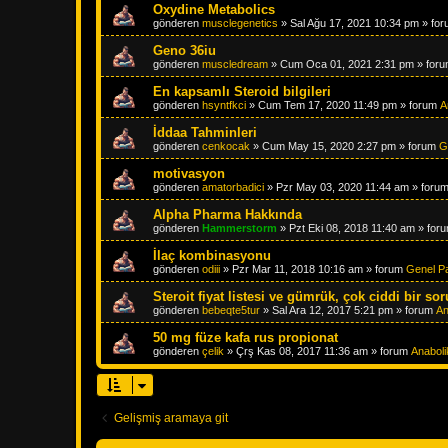
Oxydine Metabolics
gönderen
musclegenetics
»
Sal Ağu 17, 2021 10:34 pm
» fo
Geno 36iu
gönderen
muscledream
»
Cum Oca 01, 2021 2:31 pm
» for
En kapsamlı Steroid bilgileri
gönderen
hsyntfkci
»
Cum Tem 17, 2020 11:49 pm
» forum
A
İddaa Tahminleri
gönderen
cenkocak
»
Cum May 15, 2020 2:27 pm
» forum
G
motivasyon
gönderen
amatorbadici
»
Pzr May 03, 2020 11:44 am
» foru
Alpha Pharma Hakkında
gönderen
Hammerstorm
»
Pzt Eki 08, 2018 11:40 am
» for
İlaç kombinasyonu
gönderen
odiii
»
Pzr Mar 11, 2018 10:16 am
» forum
Genel P
Steroit fiyat listesi ve gümrük, çok ciddi bir sor
gönderen
bebeqte5tur
»
Sal Ara 12, 2017 5:21 pm
» forum
An
50 mg füze kafa rus propionat
gönderen
çelik
»
Çrş Kas 08, 2017 11:36 am
» forum
Anaboli
Gelişmiş aramaya git