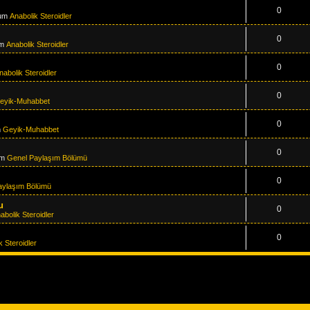
0
rum
Anabolik Steroidler
0
um
Anabolik Steroidler
0
nabolik Steroidler
0
eyik-Muhabbet
0
m
Geyik-Muhabbet
0
um
Genel Paylaşım Bölümü
0
aylaşım Bölümü
u
0
abolik Steroidler
0
k Steroidler