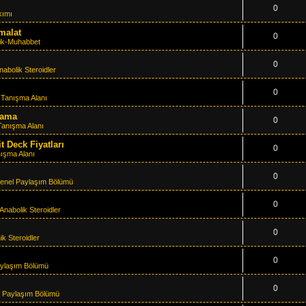
0
kımı
İmalat
0
ik-Muhabbet
0
nabolik Steroidler
0
m
Tanışma Alanı
alama
0
Tanışma Alanı
 Deck Fiyatları
0
ışma Alanı
0
enel Paylaşım Bölümü
0
Anabolik Steroidler
0
ik Steroidler
0
ylaşım Bölümü
0
 Paylaşım Bölümü