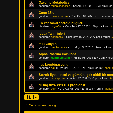
Oxydine Metabolics
gönderen
musclegenetics
»
Sal Ağu 17, 2021 10:34 pm
» fo
Geno 36iu
gönderen
muscledream
»
Cum Oca 01, 2021 2:31 pm
» for
En kapsamlı Steroid bilgileri
gönderen
hsyntfkci
»
Cum Tem 17, 2020 11:49 pm
» forum
A
İddaa Tahminleri
gönderen
cenkocak
»
Cum May 15, 2020 2:27 pm
» forum
G
motivasyon
gönderen
amatorbadici
»
Pzr May 03, 2020 11:44 am
» foru
Alpha Pharma Hakkında
gönderen
Hammerstorm
»
Pzt Eki 08, 2018 11:40 am
» for
İlaç kombinasyonu
gönderen
odiii
»
Pzr Mar 11, 2018 10:16 am
» forum
Genel P
Steroit fiyat listesi ve gümrük, çok ciddi bir sor
gönderen
bebeqte5tur
»
Sal Ara 12, 2017 5:21 pm
» forum
An
50 mg füze kafa rus propionat
gönderen
çelik
»
Çrş Kas 08, 2017 11:36 am
» forum
Anaboli
Gelişmiş aramaya git