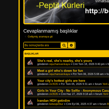
Cevaplanmamış başlıklar
Gelişmiş aramaya git
Ara
Gelişmiş arama
BAŞLIKLAR
She's real, she's nearby, she's yours
gönderen
oquzhansarıkaya
»
Cmt Tem 18, 2026 9:40 pm
» 
Meet a girl who's down for fun
gönderen
oquzhansarıkaya
»
Pzt Tem 06, 2026 5:08 am
» f
Your city's hottest girls are here
gönderen
ck3535
»
Pzr Tem 05, 2026 9:31 am
» forum
Yerli
Girls In Your City - No Selfie - Anonymous Cas
gönderen
ck3535
»
Cmt Haz 27, 2026 9:18 am
» forum
Yerl
İrandan HGH getirdim
gönderen
bebeqte5tur
»
Cmt Eyl 06, 2025 4:37 am
» forum
B