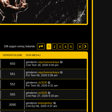
1
. sayfa (Toplam
8
sayfa)
1
2
3
4
5
8
Sonraki
198 uygun sonuç bulundu
…
GÖRÜNTÜLEME
SON MESAJ
gönderen
oquzhansarıkaya
650
Cmt Tem 18, 2026 9:40 pm
gönderen
oquzhansarıkaya
561
Pzt Tem 06, 2026 5:08 am
gönderen
ck3535
552
Pzr Tem 05, 2026 9:31 am
gönderen
ck3535
565
Cmt Haz 27, 2026 9:18 am
gönderen
bebeqte5tur
3090
Cmt Eyl 06, 2025 4:37 am