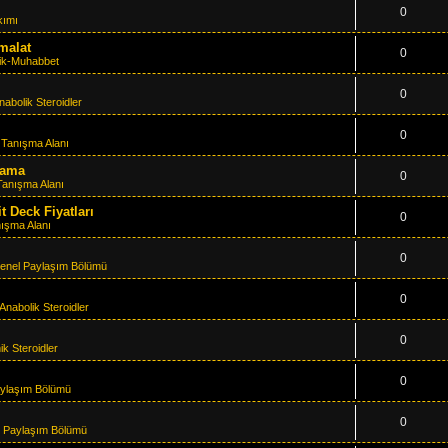
0
kımı
İmalat
0
ik-Muhabbet
0
nabolik Steroidler
0
m
Tanışma Alanı
alama
0
Tanışma Alanı
 Deck Fiyatları
0
ışma Alanı
0
enel Paylaşım Bölümü
0
Anabolik Steroidler
0
ik Steroidler
0
ylaşım Bölümü
0
 Paylaşım Bölümü