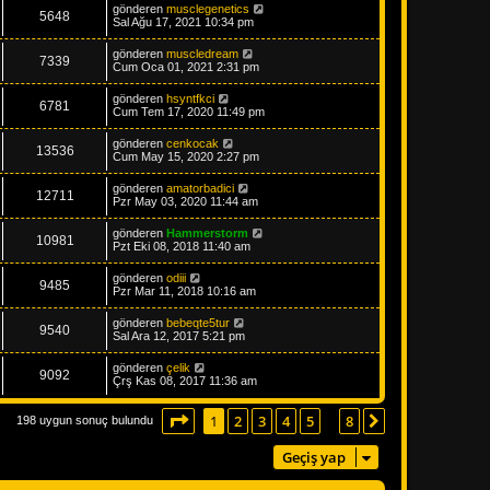
gönderen
musclegenetics
5648
Sal Ağu 17, 2021 10:34 pm
gönderen
muscledream
7339
Cum Oca 01, 2021 2:31 pm
gönderen
hsyntfkci
6781
Cum Tem 17, 2020 11:49 pm
gönderen
cenkocak
13536
Cum May 15, 2020 2:27 pm
gönderen
amatorbadici
12711
Pzr May 03, 2020 11:44 am
gönderen
Hammerstorm
10981
Pzt Eki 08, 2018 11:40 am
gönderen
odiii
9485
Pzr Mar 11, 2018 10:16 am
gönderen
bebeqte5tur
9540
Sal Ara 12, 2017 5:21 pm
gönderen
çelik
9092
Çrş Kas 08, 2017 11:36 am
1
. sayfa (Toplam
8
sayfa)
1
2
3
4
5
8
Sonraki
198 uygun sonuç bulundu
…
Geçiş yap