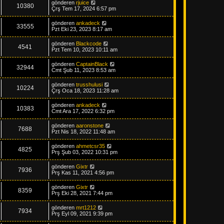
gönderen
rjuice
10380
Çrş Tem 17, 2024 6:57 pm
gönderen
ankadeck
33555
Pzt Eki 23, 2023 8:17 am
gönderen
Blackcode
4541
Pzt Tem 10, 2023 10:11 am
gönderen
CaptainBlack
32944
Cmt Şub 11, 2023 8:53 am
gönderen
trusshulusi
10224
Çrş Oca 18, 2023 11:28 am
gönderen
ankadeck
10383
Cmt Ara 17, 2022 6:32 pm
gönderen
aaronstone
7688
Pzt Nis 18, 2022 11:48 am
gönderen
ahmetcsr35
4825
Prş Şub 03, 2022 10:31 pm
gönderen
Gixtr
7936
Prş Kas 11, 2021 4:56 pm
gönderen
Gixtr
8359
Prş Eki 28, 2021 7:44 pm
gönderen
mrt1212
7934
Prş Eyl 09, 2021 9:39 pm