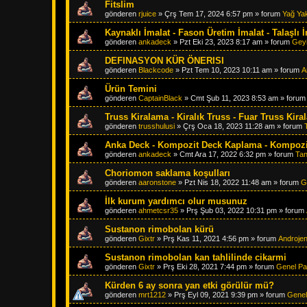
Fitslim
gönderen
rjuice
»
Çrş Tem 17, 2024 6:57 pm
» forum
Yağ Ya
Kaynaklı İmalat - Fason Üretim İmalat - Talaşlı 
gönderen
ankadeck
»
Pzt Eki 23, 2023 8:17 am
» forum
Gey
DEFINASYON KÜR ÖNERISI
gönderen
Blackcode
»
Pzt Tem 10, 2023 10:11 am
» forum
A
Ürün Temini
gönderen
CaptainBlack
»
Cmt Şub 11, 2023 8:53 am
» foru
Truss Kiralama - Kiralık Truss - Fuar Truss Kir
gönderen
trusshulusi
»
Çrş Oca 18, 2023 11:28 am
» forum
Anka Deck - Kompozit Deck Kaplama - Kompozit
gönderen
ankadeck
»
Cmt Ara 17, 2022 6:32 pm
» forum
Tan
Choriomon saklama koşulları
gönderen
aaronstone
»
Pzt Nis 18, 2022 11:48 am
» forum
G
İlk kurum yardımcı olur musunuz
gönderen
ahmetcsr35
»
Prş Şub 03, 2022 10:31 pm
» forum
Sustanon rimobolan kürü
gönderen
Gixtr
»
Prş Kas 11, 2021 4:56 pm
» forum
Androjen
Sustanon rimobolan kan tahlilinde cikarmi
gönderen
Gixtr
»
Prş Eki 28, 2021 7:44 pm
» forum
Genel Pa
Kürden 6 ay sonra yan etki görülür mü?
gönderen
mrt1212
»
Prş Eyl 09, 2021 9:39 pm
» forum
Genel