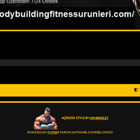
AÇIEEED! STYLE BY
IAN BRADLEY
POWERED BY
PHPBB
® FORUM SOFTWARE © PHPBB LIMITED