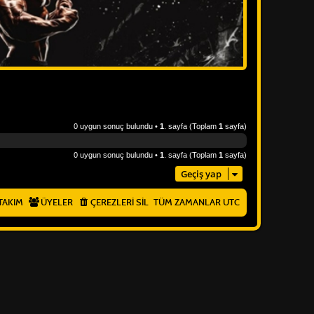
0 uygun sonuç bulundu •
1
. sayfa (Toplam
1
sayfa)
0 uygun sonuç bulundu •
1
. sayfa (Toplam
1
sayfa)
Geçiş yap
TAKIM
ÜYELER
ÇEREZLERI SIL
TÜM ZAMANLAR
UTC