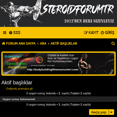
SSS
KAYIT
GIRIŞ
FORUM ANA SAYFA
ARA
AKTIF BAŞLIKLAR
Aktif başlıklar
Gelişmiş aramaya git
0 uygun sonuç bulundu •
1
. sayfa (Toplam
1
sayfa)
Uygun sonuç bulunamadı.
0 uygun sonuç bulundu •
1
. sayfa (Toplam
1
sayfa)
Geçiş yap