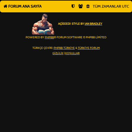
FORUM ANA SAYFA
TÜM ZAMANLAR
UTC
AÇIEEED! STYLE BY
IAN BRADLEY
POWERED BY
PHPBB
® FORUM SOFTWARE © PHPBB LIMITED
TÜRKÇE ÇEVIRI:
PHPBB TÜRKIYE
&
TÜRKIYE FORUM
GIZLILIK
|
KOŞULLAR