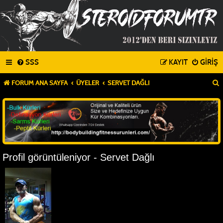
SSS
KAYIT
GIRIŞ
FORUM ANA SAYFA
ÜYELER
SERVET DAĞLI
Profil görüntüleniyor - Servet Dağlı