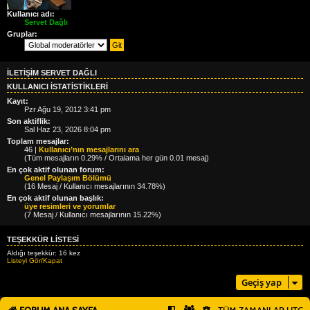
Kullanıcı adı:
Servet Dağlı
Gruplar:
İLETIŞIM SERVET DAĞLI
KULLANICI ISTATISTIKLERI
Kayıt:
Pzr Ağu 19, 2012 3:41 pm
Son aktiflik:
Sal Haz 23, 2026 8:04 pm
Toplam mesajlar:
46 |
Kullanıcı’nın mesajlarını ara
(Tüm mesajların 0.29% / Ortalama her gün 0.01 mesaj)
En çok aktif olunan forum:
Genel Paylaşım Bölümü
(16 Mesaj / Kullanıcı mesajlarının 34.78%)
En çok aktif olunan başlık:
üye resimleri ve yorumlar
(7 Mesaj / Kullanıcı mesajlarının 15.22%)
TEŞEKKÜR LISTESI
Aldığı teşekkür: 16 kez
Listeyi Gör/Kapat
Geçiş yap