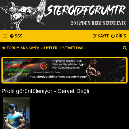
SSS
KAYIT
GIRIŞ
FORUM ANA SAYFA
ÜYELER
SERVET DAĞLI
Profil görüntüleniyor - Servet Dağlı