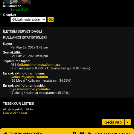
Kullanıcı adı:
Servet Dağlı
Gruplar:
İLETIŞIM SERVET DAĞLI
KULLANICI ISTATISTIKLERI
Kayıt:
Pzr Ağu 19, 2012 3:41 pm
Son aktiflik:
Sal Haz 23, 2026 8:04 pm
Toplam mesajlar:
46 |
Kullanıcı’nın mesajlarını ara
(Tüm mesajların 0.29% / Ortalama her gün 0.01 mesaj)
En çok aktif olunan forum:
Genel Paylaşım Bölümü
(16 Mesaj / Kullanıcı mesajlarının 34.78%)
En çok aktif olunan başlık:
üye resimleri ve yorumlar
(7 Mesaj / Kullanıcı mesajlarının 15.22%)
TEŞEKKÜR LISTESI
Aldığı teşekkür: 16 kez
Listeyi Gör/Kapat
Geçiş yap