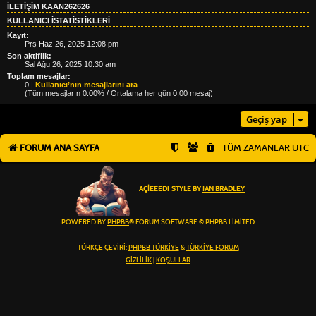
İLETIŞIM KAAN262626
KULLANICI ISTATISTIKLERI
Kayıt:
Prş Haz 26, 2025 12:08 pm
Son aktiflik:
Sal Ağu 26, 2025 10:30 am
Toplam mesajlar:
0 |
Kullanıcı’nın mesajlarını ara
(Tüm mesajların 0.00% / Ortalama her gün 0.00 mesaj)
Geçiş yap
FORUM ANA SAYFA
TÜM ZAMANLAR
UTC
AÇIEEED! STYLE BY
IAN BRADLEY
POWERED BY
PHPBB
® FORUM SOFTWARE © PHPBB LIMITED
TÜRKÇE ÇEVIRI:
PHPBB TÜRKIYE
&
TÜRKIYE FORUM
GIZLILIK
|
KOŞULLAR