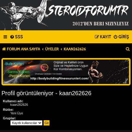
SSS
KAYIT
GIRIŞ
FORUM ANA SAYFA
ÜYELER
KAAN262626
Profil görüntüleniyor - kaan262626
Kullanıcı adı:
kaan262626
Rütbe:
Yeni Üye
Gruplar: