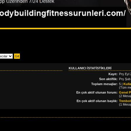
KULLANICI ISTATISTIKLERI
Kayıt:
Prş Eyl 
Son aktiflik:
Prş Şub
Toplam mesajlar:
5 |
Kulla
(Tüm mes
En çok aktif olunan forum:
Genel 
(2 Mesaj
En çok aktif olunan başlık:
Trenbol
(1 Mesaj