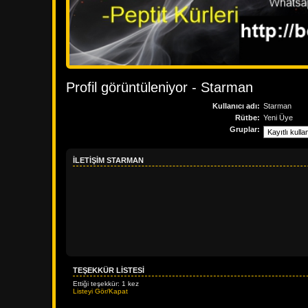
Profil görüntüleniyor - Starman
Kullanıcı adı:
Starman
Rütbe:
Yeni Üye
Gruplar:
İLETIŞIM STARMAN
TEŞEKKÜR LISTESI
Ettiği teşekkür: 1 kez
Listeyi Gör/Kapat