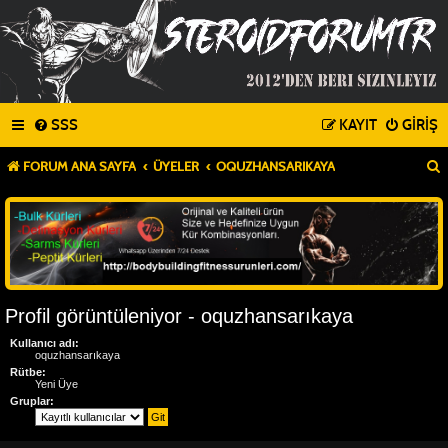
SSS
KAYIT
GIRIŞ
FORUM ANA SAYFA
ÜYELER
OQUZHANSARIKAYA
Profil görüntüleniyor - oquzhansarıkaya
Kullanıcı adı:
oquzhansarıkaya
Rütbe:
Yeni Üye
Gruplar: