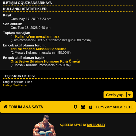
İLETIŞIM OQUZHANSARIKAYA
KULLANICI ISTATISTIKLERI
Kayıt:
Cum May 17, 2019 7:23 pm
Son aktiflik:
Cmt Tem 18, 2026 9:40 pm
Toplam mesajlar:
4 |
Kullanıcı’nın mesajlarını ara
(Tüm mesajların 0.03% / Ortalama her gün 0.00 mesaj)
En çok aktif olunan forum:
Yerli ve Yabancı Müsabık Sporcular
(2 Mesaj / Kullanıcı mesajlarının 50.00%)
En çok aktif olunan başlık:
Orta Seviye Büyüme Hormonu Kürü Örneği
(1 Mesaj / Kullanıcı mesajlarının 25.00%)
TEŞEKKÜR LISTESI
Ettiği teşekkür: 1 kez
Listeyi Gör/Kapat
Geçiş yap
FORUM ANA SAYFA
TÜM ZAMANLAR
UTC
AÇIEEED! STYLE BY
IAN BRADLEY