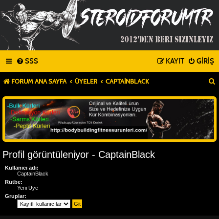
SSS
KAYIT
GIRIŞ
FORUM ANA SAYFA
ÜYELER
CAPTAINBLACK
Profil görüntüleniyor - CaptainBlack
Kullanıcı adı:
CaptainBlack
Rütbe:
Yeni Üye
Gruplar: