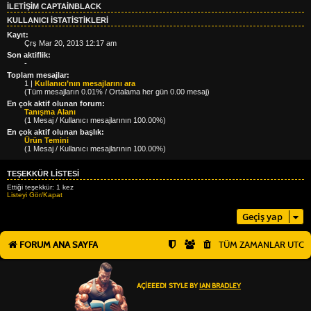
İLETIŞIM CAPTAINBLACK
KULLANICI ISTATISTIKLERI
Kayıt:
Çrş Mar 20, 2013 12:17 am
Son aktiflik:
-
Toplam mesajlar:
1 |
Kullanıcı’nın mesajlarını ara
(Tüm mesajların 0.01% / Ortalama her gün 0.00 mesaj)
En çok aktif olunan forum:
Tanışma Alanı
(1 Mesaj / Kullanıcı mesajlarının 100.00%)
En çok aktif olunan başlık:
Ürün Temini
(1 Mesaj / Kullanıcı mesajlarının 100.00%)
TEŞEKKÜR LISTESI
Ettiği teşekkür: 1 kez
Listeyi Gör/Kapat
Geçiş yap
FORUM ANA SAYFA
TÜM ZAMANLAR
UTC
AÇIEEED! STYLE BY
IAN BRADLEY