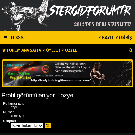
SSS
KAYIT
GIRIŞ
FORUM ANA SAYFA
ÜYELER
OZYEL
Profil görüntüleniyor - ozyel
Kullanıcı adı:
ozyel
Rütbe:
Yeni Üye
Gruplar: