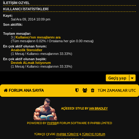
İLETIŞIM OZYEL
KULLANICI ISTATISTIKLERI
Kayıt:
Sal Ara 09, 2014 10:09 pm
Son aktiflik:
-
Toplam mesajlar:
3 |
Kullanıcı’nın mesajlarını ara
(Tüm mesajların 0.02% / Ortalama her gün 0.00 mesaj)
En çok aktif olunan forum:
Anabolik Steroidler
(1 Mesaj / Kullanıcı mesajlarının 33.33%)
En çok aktif olunan başlık:
Destek ALmak İstiyorum
(1 Mesaj / Kullanıcı mesajlarının 33.33%)
Geçiş yap
FORUM ANA SAYFA
TÜM ZAMANLAR
UTC
AÇIEEED! STYLE BY
IAN BRADLEY
POWERED BY
PHPBB
® FORUM SOFTWARE © PHPBB LIMITED
TÜRKÇE ÇEVIRI:
PHPBB TÜRKIYE
&
TÜRKIYE FORUM