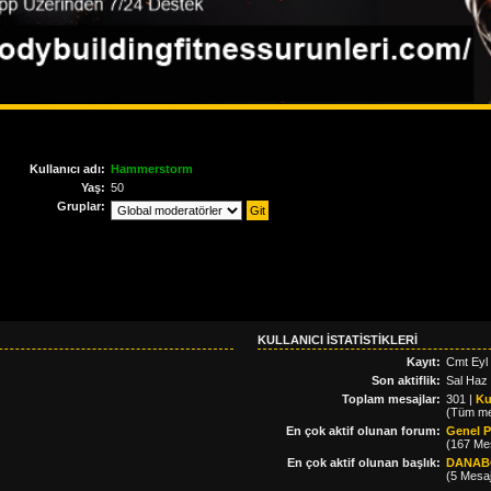
Kullanıcı adı:
Hammerstorm
Yaş:
50
Gruplar:
KULLANICI ISTATISTIKLERI
Kayıt:
Cmt Eyl
Son aktiflik:
Sal Haz
Toplam mesajlar:
301 |
Ku
(Tüm mes
En çok aktif olunan forum:
Genel 
(167 Mes
En çok aktif olunan başlık:
DANAB
(5 Mesaj