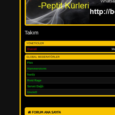
Takım
YÖNETICILER
Overall
Me
GLOBAL MODERATÖRLER
Flex
Hammerstorm
hardy
Roid Rage
Servet Dağlı
UncleO
FORUM ANA SAYFA