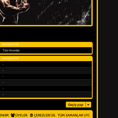
MODERATÖR
Tüm forumlar
MODERATÖR
-
-
-
-
-
-
Geçiş yap
TAKIM
ÜYELER
ÇEREZLERI SIL
TÜM ZAMANLAR
UTC