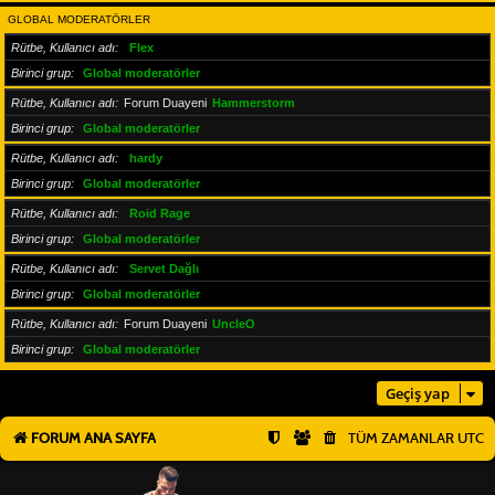
GLOBAL MODERATÖRLER
Rütbe, Kullanıcı adı
Flex
Birinci grup
Global moderatörler
Rütbe, Kullanıcı adı
Forum Duayeni
Hammerstorm
Birinci grup
Global moderatörler
Rütbe, Kullanıcı adı
hardy
Birinci grup
Global moderatörler
Rütbe, Kullanıcı adı
Roid Rage
Birinci grup
Global moderatörler
Rütbe, Kullanıcı adı
Servet Dağlı
Birinci grup
Global moderatörler
Rütbe, Kullanıcı adı
Forum Duayeni
UncleO
Birinci grup
Global moderatörler
Geçiş yap
FORUM ANA SAYFA
TÜM ZAMANLAR
UTC