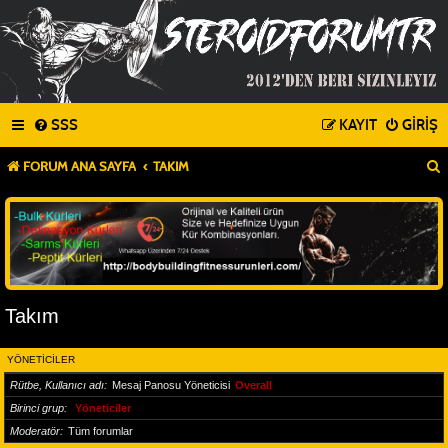
SSS
KAYIT
GIRIŞ
FORUM ANA SAYFA
TAKIM
Takım
YÖNETICILER
Rütbe, Kullanıcı adı
Mesaj Panosu Yöneticisi
Overall
Birinci grup
Yöneticiler
Moderatör
Tüm forumlar