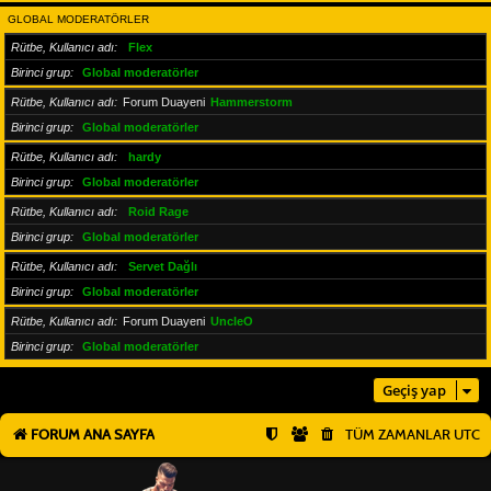
GLOBAL MODERATÖRLER
Rütbe, Kullanıcı adı
Flex
Birinci grup
Global moderatörler
Rütbe, Kullanıcı adı
Forum Duayeni
Hammerstorm
Birinci grup
Global moderatörler
Rütbe, Kullanıcı adı
hardy
Birinci grup
Global moderatörler
Rütbe, Kullanıcı adı
Roid Rage
Birinci grup
Global moderatörler
Rütbe, Kullanıcı adı
Servet Dağlı
Birinci grup
Global moderatörler
Rütbe, Kullanıcı adı
Forum Duayeni
UncleO
Birinci grup
Global moderatörler
Geçiş yap
FORUM ANA SAYFA
TÜM ZAMANLAR
UTC