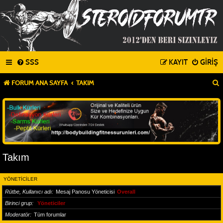
SSS
KAYIT
GIRIŞ
FORUM ANA SAYFA
TAKIM
Takım
YÖNETICILER
Rütbe, Kullanıcı adı
Mesaj Panosu Yöneticisi
Overall
Birinci grup
Yöneticiler
Moderatör
Tüm forumlar