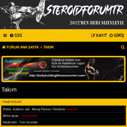
SSS
KAYIT
GIRIŞ
FORUM ANA SAYFA
TAKIM
Takım
YÖNETICILER
Rütbe, Kullanıcı adı
Mesaj Panosu Yöneticisi
Overall
Birinci grup
Yöneticiler
Moderatör
Tüm forumlar