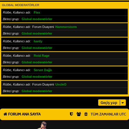
GLOBAL MODERATÖRLER
Rütbe, Kullanıcı adı
Flex
Birinci grup
Global moderatörler
Rütbe, Kullanıcı adı
Forum Duayeni
Hammerstorm
Birinci grup
Global moderatörler
Rütbe, Kullanıcı adı
hardy
Birinci grup
Global moderatörler
Rütbe, Kullanıcı adı
Roid Rage
Birinci grup
Global moderatörler
Rütbe, Kullanıcı adı
Servet Dağlı
Birinci grup
Global moderatörler
Rütbe, Kullanıcı adı
Forum Duayeni
UncleO
Birinci grup
Global moderatörler
Geçiş yap
FORUM ANA SAYFA
TÜM ZAMANLAR
UTC