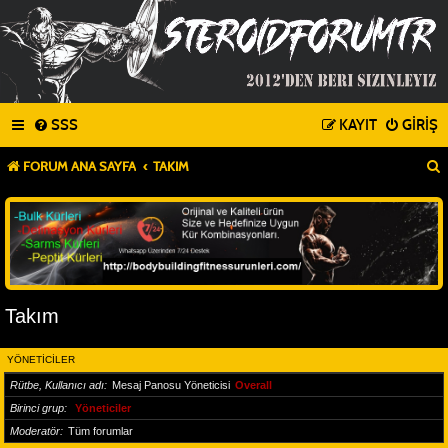
SSS
KAYIT
GIRIŞ
FORUM ANA SAYFA
TAKIM
Takım
YÖNETICILER
Rütbe, Kullanıcı adı
Mesaj Panosu Yöneticisi
Overall
Birinci grup
Yöneticiler
Moderatör
Tüm forumlar