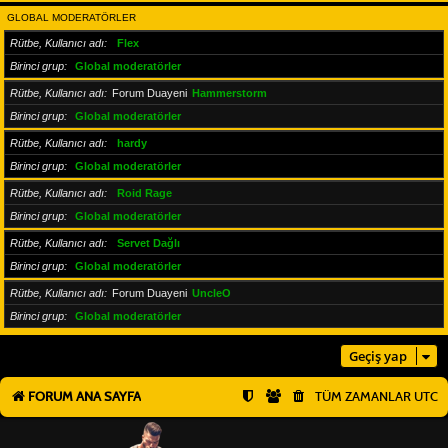
GLOBAL MODERATÖRLER
Rütbe, Kullanıcı adı
Flex
Birinci grup
Global moderatörler
Rütbe, Kullanıcı adı
Forum Duayeni
Hammerstorm
Birinci grup
Global moderatörler
Rütbe, Kullanıcı adı
hardy
Birinci grup
Global moderatörler
Rütbe, Kullanıcı adı
Roid Rage
Birinci grup
Global moderatörler
Rütbe, Kullanıcı adı
Servet Dağlı
Birinci grup
Global moderatörler
Rütbe, Kullanıcı adı
Forum Duayeni
UncleO
Birinci grup
Global moderatörler
Geçiş yap
FORUM ANA SAYFA
TÜM ZAMANLAR
UTC