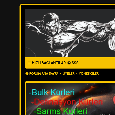
HIZLI BAĞLANTILAR
SSS
FORUM ANA SAYFA
ÜYELER
YÖNETICILER