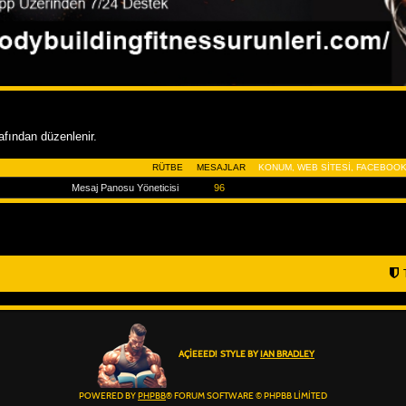
rafından düzenlenir.
RÜTBE
MESAJLAR
KONUM, WEB SITESI, FACEBOOK
Mesaj Panosu Yöneticisi
96
AÇIEEED! STYLE BY
IAN BRADLEY
POWERED BY
PHPBB
® FORUM SOFTWARE © PHPBB LIMITED