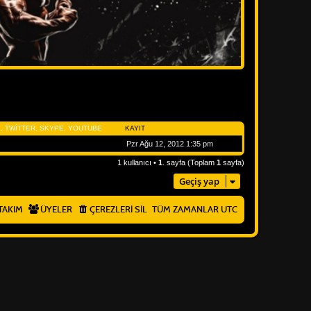
, TWITTER, SKYPE, YOUTUBE
KAYIT
Pzr Ağu 12, 2012 1:35 pm
1 kullanıcı •
1
. sayfa (Toplam
1
sayfa)
Geçiş yap
TAKIM
ÜYELER
ÇEREZLERI SIL
TÜM ZAMANLAR
UTC