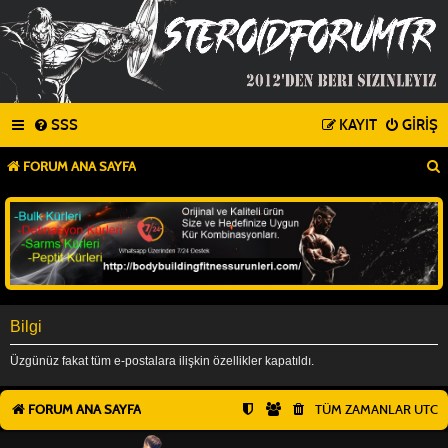
SSS
KAYIT
GIRIŞ
FORUM ANA SAYFA
Bilgi
Üzgünüz fakat tüm e-postalara ilişkin özellikler kapatıldı.
FORUM ANA SAYFA
TÜM ZAMANLAR
UTC