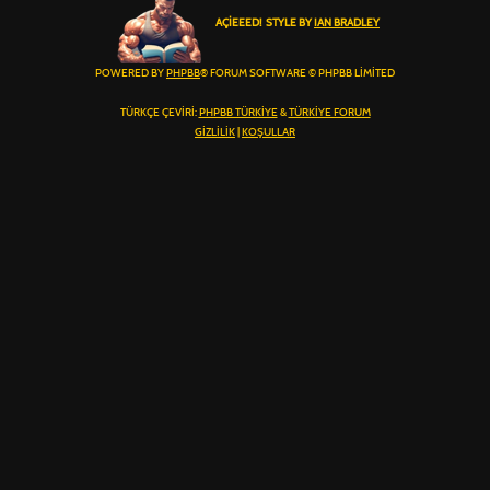
AÇIEEED! STYLE BY
IAN BRADLEY
POWERED BY
PHPBB
® FORUM SOFTWARE © PHPBB LIMITED
TÜRKÇE ÇEVIRI:
PHPBB TÜRKIYE
&
TÜRKIYE FORUM
GIZLILIK
|
KOŞULLAR